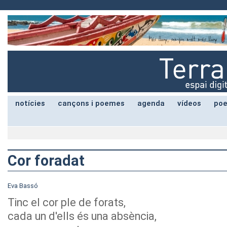
notícies
cançons i poemes
agenda
vídeos
poe
Cor foradat
Eva Bassó
Tinc el cor ple de forats,
cada un d'ells és una absència,