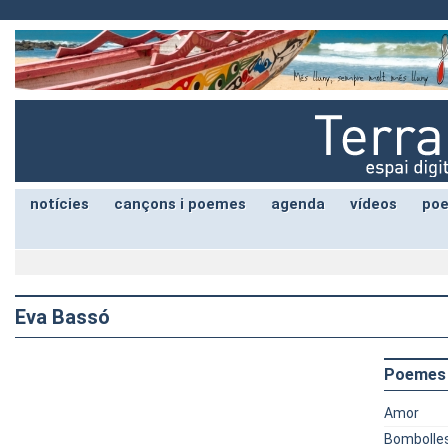
notícies
cançons i poemes
agenda
vídeos
poe
Eva Bassó
Poemes
Amor
Bombolle