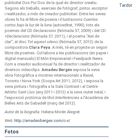
publicitat Dos Por Dos de la qual és director creatiu.
Tardor
Segons els treballs, exerceix de fotògraf, pintor, escriptor
i realitzador, a més de creador publicitari. Entre les seves
obres hi ha el llibre de poesia i il·lustracions
Cuentos
cortos bajo la luz de la luna
(autoeditat, 1990), tots els
poemes del CD
Declaracions
(Nómada 57, 2009) i del CD
+Declaracions
(Nómada 57, 2011), i el poema “Així de
clar”, al disc
Tot aquest silenci
(Nómada 57, 2012) de la
compositora
Clara Peya
. A més, té en projecte un segon
llibre de poemes. Col·labora a les publicacions (en paper i
digital mensuals) El Món Empresarial i Feedpack News.
Com a creador audiovisual fa de director i realitzador de
diversos videoclips.
Amadeu Bergés
exposa la seva
obra fotogràfica a mostres internacionals a Basel,
Toronto i Nova York (Scope Art 2011, 2012), i exposa la
seva pintura i fotografia a la Sala Contrast i al Centre
Artístic Sant Lluc (any 2011 i 2012) a la seva ciutat natal, i
l’exposició pictòrica de títol
Interferències
a l’Acadèmia de
Belles Arts de Sabadell (març del 2012).
Autor de la biografia:
Helena Morén Alegret
Web:
http://amadeoberges.com/c-v/
Fotos