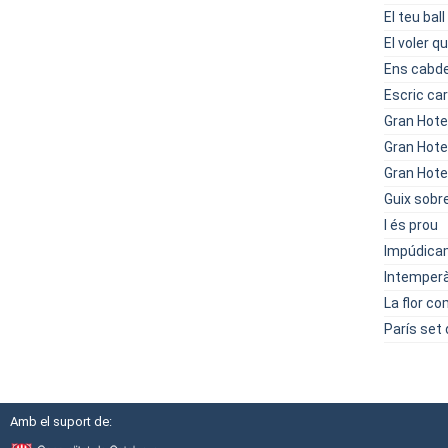
El teu ball
El voler q
Ens cabde
Escric ca
Gran Hotel
Gran Hotel
Gran Hotel
Guix sobr
I és prou
Impúdica
Intemperà
La flor c
París set 
Amb el suport de: