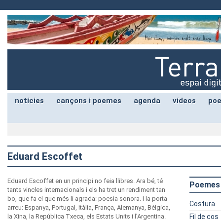
notícies
cançons i poemes
agenda
vídeos
poe
Eduard Escoffet
Eduard Escoffet en un principi no feia llibres. Ara bé, té
Poemes
tants vincles internacionals i els ha tret un rendiment tan
bo, que fa el que més li agrada: poesia sonora. I la porta
Costura
arreu: Espanya, Portugal, Itàlia, França, Alemanya, Bèlgica,
la Xina, la República Txeca, els Estats Units i l’Argentina.
Fil de cos