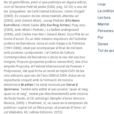
No té gaire llibres, però sí que participa en alguna edició,
I mar
com el fanzine
Paté de pedra
(2002, pàg. 32-33) o una de
La civilit
les ‘plaquettes’ de Cafè Central Edicions:
Carrer d’urgell
(2005). És coautor de les obres teatrals
¡Wamba va!
Lectura
(2005), amb Gerard Altaió, Josep Pedrals (
Els Nens
Mantel
Eutròfics
) i Martí Sales (
Els Surfing Sirles
); Puaj./ecs.
(2005), amb Altaió i Pedrals, i
La belbel underground
Persones
(2006), amb Carles Hac Mor i Gerard Altaió. Escoffet és un
Por
home d’acció. És un dels màxims impulsors de l’activitat
poètica de Barcelona. Inicia el cicle
Viatge a la Polinèsia
Series
(1997-2000), ideat per acompanyar el final de mil·lenni
Tot és ar
amb poesies i polipoesies. I al Centre de Cultura
Contemporània de Barcelona s’ubica la seu del seu buc
insígnia, Propost (projectes poètics sense títol), des d’on
emprèn Proposta, el Festival Internacional de Poesies +
Polipoesies, del qual hi ha un recull en triple DVD de les
cinc edicions que van de l’any 2000 al 2004. Actua en un
espectacle conjunt amb la formació de música
electrònica
Bradien
i ha estat musicat per
Gerard
Quintana
. També està editat el seu poema “quan et veig;
quan no et veig”, recitat per Alex Brendemühl amb música
de Rudy Gnutti, al CD antològic
Sàmpler d’amor
(Ancora
Musica, 2009). I, finalment, sí, va caure en la temptació de
publicar i signar tot un llibre propi, el poemari
El terra i el
cel
(Alabatre, 45, LaBreu Edicions, 2013).