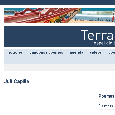
notícies
cançons i poemes
agenda
vídeos
poe
Juli Capilla
Poemes
Els mots i