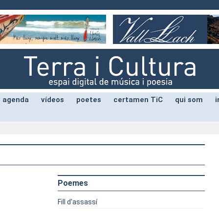
agenda
vídeos
poetes
certamen TiC
qui som
i
Poemes
Fill d'assassí