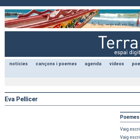
notícies
cançons i poemes
agenda
vídeos
poe
Eva Pellicer
Poemes
Vaig escri
Vaig escri