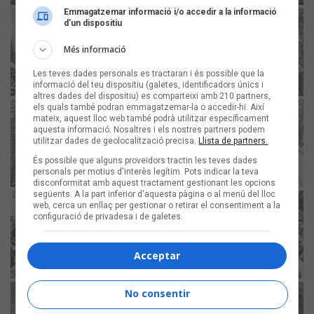
Emmagatzemar informació i/o accedir a la informació
d’un dispositiu
Més informació
Les teves dades personals es tractaran i és possible que la
informació del teu dispositiu (galetes, identificadors únics i
altres dades del dispositiu) es comparteixi amb 210 partners,
els quals també podran emmagatzemar-la o accedir-hi. Així
mateix, aquest lloc web també podrà utilitzar específicament
aquesta informació. Nosaltres i els nostres partners podem
utilitzar dades de geolocalització precisa.
Llista de partners.
És possible que alguns proveïdors tractin les teves dades
personals per motius d'interès legítim. Pots indicar la teva
disconformitat amb aquest tractament gestionant les opcions
següents. A la part inferior d'aquesta pàgina o al menú del lloc
web, cerca un enllaç per gestionar o retirar el consentiment a la
configuració de privadesa i de galetes.
Acceptar
No consentir