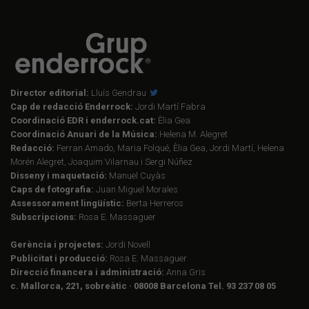
Director editorial:
Lluís Gendrau
Cap de redacció Enderrock:
Jordi Martí Fabra
Coordinació EDR i enderrock.cat:
Èlia Gea
Coordinació Anuari de la Música:
Helena M. Alegret
Redacció:
Ferran Amado, Maria Folqué, Èlia Gea, Jordi Martí, Helena
Morén Alegret, Joaquim Vilarnau i Sergi Núñez
Disseny i maquetació:
Manuel Cuyàs
Caps de fotografia:
Juan Miguel Morales
Assessorament lingüístic:
Berta Herreros
Subscripcions:
Rosa E. Massaguer
Gerència i projectes:
Jordi Novell
Publicitat i producció:
Rosa E. Massaguer
Direcció financera i administració:
Anna Gris
c. Mallorca, 221, sobreàtic · 08008 Barcelona Tel. 93 237 08 05