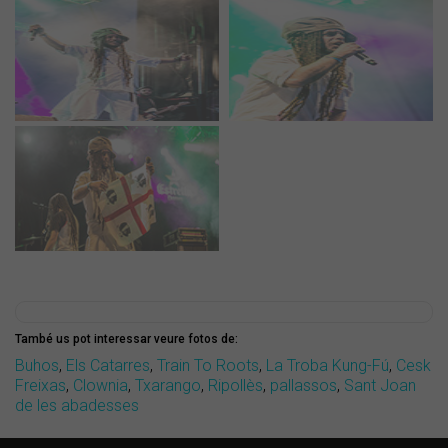
També us pot interessar veure fotos de:
Buhos
,
Els Catarres
,
Train To Roots
,
La Troba Kung-Fú
,
Cesk
Freixas
,
Clownia
,
Txarango
,
Ripollès
,
pallassos
,
Sant Joan
de les abadesses