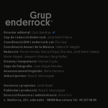
Director editorial:
Lluís Gendrau
Cap de redacció Enderrock:
Jordi Martí Fabra
Coordinació EDR i enderrock.cat:
Èlia Gea
Coordinació Anuari de la Música:
Helena M. Alegret
Redacció:
Ferran Amado, Maria Folqué, Èlia Gea, Jordi Martí, Helena
Morén Alegret, Joaquim Vilarnau i Sergi Núñez
Disseny i maquetació:
Manuel Cuyàs
Caps de fotografia:
Juan Miguel Morales
Assessorament lingüístic:
Berta Herreros
Subscripcions:
Rosa E. Massaguer
Gerència i projectes:
Jordi Novell
Publicitat i producció:
Rosa E. Massaguer
Direcció financera i administració:
Anna Gris
c. Mallorca, 221, sobreàtic · 08008 Barcelona Tel. 93 237 08 05