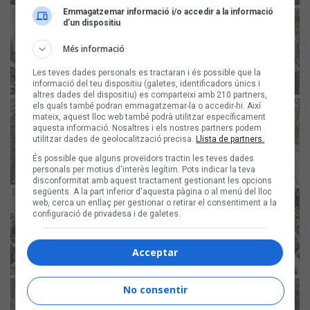
Emmagatzemar informació i/o accedir a la informació
d’un dispositiu
Més informació
Les teves dades personals es tractaran i és possible que la
informació del teu dispositiu (galetes, identificadors únics i
altres dades del dispositiu) es comparteixi amb 210 partners,
els quals també podran emmagatzemar-la o accedir-hi. Així
mateix, aquest lloc web també podrà utilitzar específicament
aquesta informació. Nosaltres i els nostres partners podem
utilitzar dades de geolocalització precisa.
Llista de partners.
És possible que alguns proveïdors tractin les teves dades
personals per motius d'interès legítim. Pots indicar la teva
disconformitat amb aquest tractament gestionant les opcions
següents. A la part inferior d'aquesta pàgina o al menú del lloc
web, cerca un enllaç per gestionar o retirar el consentiment a la
configuració de privadesa i de galetes.
Acceptar
No consentir