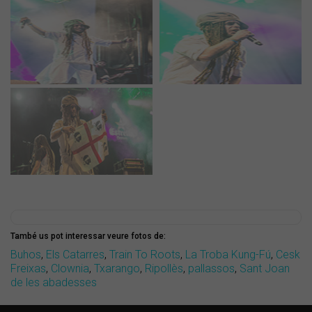
També us pot interessar veure fotos de:
Buhos
,
Els Catarres
,
Train To Roots
,
La Troba Kung-Fú
,
Cesk
Freixas
,
Clownia
,
Txarango
,
Ripollès
,
pallassos
,
Sant Joan
de les abadesses