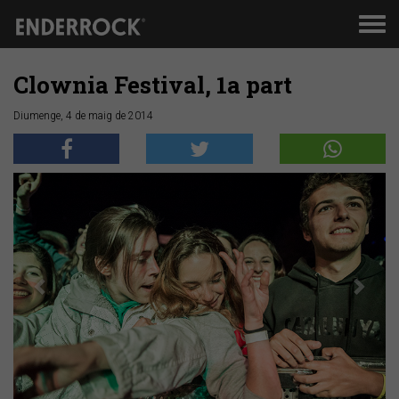
Men
de
nav
Clownia Festival, 1a part
Diumenge, 4 de maig de 2014
Anterior
Segü