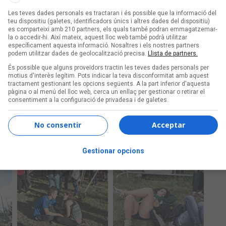
Les teves dades personals es tractaran i és possible que la informació del
teu dispositiu (galetes, identificadors únics i altres dades del dispositiu)
es comparteixi amb 210 partners, els quals també podran emmagatzemar-
la o accedir-hi. Així mateix, aquest lloc web també podrà utilitzar
específicament aquesta informació. Nosaltres i els nostres partners
podem utilitzar dades de geolocalització precisa.
Llista de partners.
És possible que alguns proveïdors tractin les teves dades personals per
motius d'interès legítim. Pots indicar la teva disconformitat amb aquest
tractament gestionant les opcions següents. A la part inferior d'aquesta
pàgina o al menú del lloc web, cerca un enllaç per gestionar o retirar el
consentiment a la configuració de privadesa i de galetes.
No consentir
Acceptar
Gestionar opcions