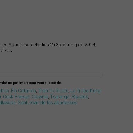
e les Abadesses els dies 2 i 3 de maig de 2014,
reixas.
mbé us pot interessar veure fotos de:
uhos
,
Els Catarres
,
Train To Roots
,
La Troba Kung-
ú
,
Cesk Freixas
,
Clownia
,
Txarango
,
Ripollès
,
allassos
,
Sant Joan de les abadesses