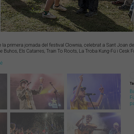
é
e la primera jornada del festival Clownia, celebrat a Sant Joan d
 Buhos, Els Catarres, Train To Roots, La Troba Kung-Fú i Cesk F
dé
Ta
B
F
p