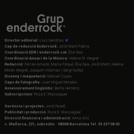
Director editorial:
Lluís Gendrau
Cap de redacció Enderrock:
Jordi Martí Fabra
Coordinació EDR i enderrock.cat:
Èlia Gea
Coordinació Anuari de la Música:
Helena M. Alegret
Redacció:
Ferran Amado, Maria Folqué, Èlia Gea, Jordi Martí, Helena
Morén Alegret, Joaquim Vilarnau i Sergi Núñez
Disseny i maquetació:
Manuel Cuyàs
Caps de fotografia:
Juan Miguel Morales
Assessorament lingüístic:
Berta Herreros
Subscripcions:
Rosa E. Massaguer
Gerència i projectes:
Jordi Novell
Publicitat i producció:
Rosa E. Massaguer
Direcció financera i administració:
Anna Gris
c. Mallorca, 221, sobreàtic · 08008 Barcelona Tel. 93 237 08 05