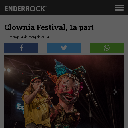
Men
de
nav
Clownia Festival, 1a part
Diumenge, 4 de maig de 2014
Anterior
Segü