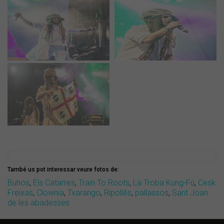
També us pot interessar veure fotos de:
Buhos
,
Els Catarres
,
Train To Roots
,
La Troba Kung-Fú
,
Cesk
Freixas
,
Clownia
,
Txarango
,
Ripollès
,
pallassos
,
Sant Joan
de les abadesses