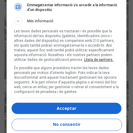
Emmagatzemar informació i/o accedir a la informació
d’un dispositiu
Més informació
Les teves dades personals es tractaran i és possible que la
informació del teu dispositiu (galetes, identificadors únics i
altres dades del dispositiu) es comparteixi amb 210 partners,
els quals també podran emmagatzemar-la o accedir-hi. Així
mateix, aquest lloc web també podrà utilitzar específicament
aquesta informació. Nosaltres i els nostres partners podem
utilitzar dades de geolocalització precisa.
Llista de partners.
És possible que alguns proveïdors tractin les teves dades
personals per motius d'interès legítim. Pots indicar la teva
disconformitat amb aquest tractament gestionant les opcions
següents. A la part inferior d'aquesta pàgina o al menú del lloc
web, cerca un enllaç per gestionar o retirar el consentiment a la
configuració de privadesa i de galetes.
Acceptar
No consentir