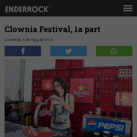
Men
de
nav
Clownia Festival, 1a part
Diumenge, 4 de maig de 2014
Anterior
Segü