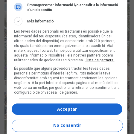
Emmagatzemar informació i/o accedir a la informació
d’un dispositiu
Més informació
Les teves dades personals es tractaran i és possible que la
informació del teu dispositiu (galetes, identificadors únics i
altres dades del dispositiu) es comparteixi amb 210 partners,
els quals també podran emmagatzemar-la o accedir-hi. Així
mateix, aquest lloc web també podrà utilitzar específicament
aquesta informació. Nosaltres i els nostres partners podem
utilitzar dades de geolocalització precisa.
Llista de partners.
És possible que alguns proveïdors tractin les teves dades
personals per motius d'interès legítim. Pots indicar la teva
disconformitat amb aquest tractament gestionant les opcions
següents. A la part inferior d'aquesta pàgina o al menú del lloc
web, cerca un enllaç per gestionar o retirar el consentiment a la
configuració de privadesa i de galetes.
Acceptar
No consentir