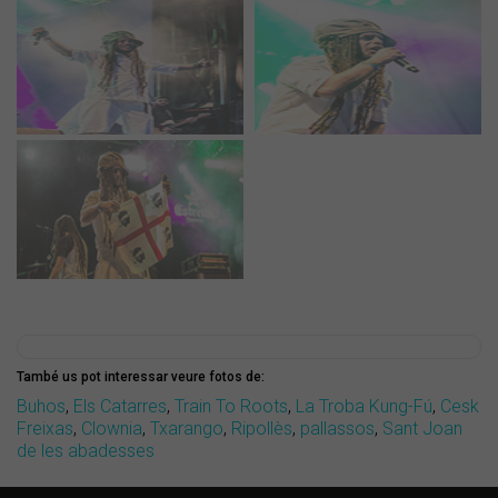
També us pot interessar veure fotos de:
Buhos
,
Els Catarres
,
Train To Roots
,
La Troba Kung-Fú
,
Cesk
Freixas
,
Clownia
,
Txarango
,
Ripollès
,
pallassos
,
Sant Joan
de les abadesses