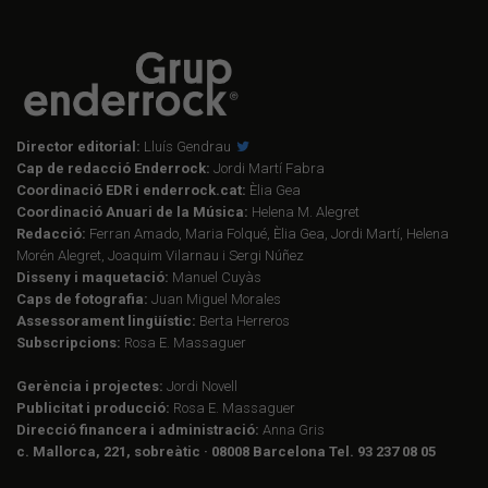
Director editorial:
Lluís Gendrau
Cap de redacció Enderrock:
Jordi Martí Fabra
Coordinació EDR i enderrock.cat:
Èlia Gea
Coordinació Anuari de la Música:
Helena M. Alegret
Redacció:
Ferran Amado, Maria Folqué, Èlia Gea, Jordi Martí, Helena
Morén Alegret, Joaquim Vilarnau i Sergi Núñez
Disseny i maquetació:
Manuel Cuyàs
Caps de fotografia:
Juan Miguel Morales
Assessorament lingüístic:
Berta Herreros
Subscripcions:
Rosa E. Massaguer
Gerència i projectes:
Jordi Novell
Publicitat i producció:
Rosa E. Massaguer
Direcció financera i administració:
Anna Gris
c. Mallorca, 221, sobreàtic · 08008 Barcelona Tel. 93 237 08 05