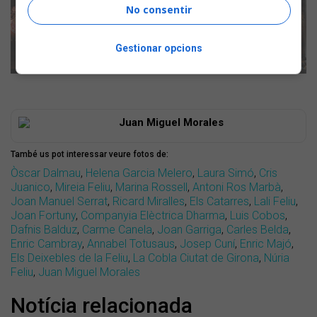
No consentir
Gestionar opcions
Juan Miguel Morales
També us pot interessar veure fotos de:
Òscar Dalmau
,
Helena Garcia Melero
,
Laura Simó
,
Cris
Juanico
,
Mireia Feliu
,
Marina Rossell
,
Antoni Ros Marbà
,
Joan Manuel Serrat
,
Ricard Miralles
,
Els Catarres
,
Lali Feliu
,
Joan Fortuny
,
Companyia Elèctrica Dharma
,
Luis Cobos
,
Dafnis Balduz
,
Carme Canela
,
Joan Garriga
,
Carles Belda
,
Enric Cambray
,
Annabel Totusaus
,
Josep Cuní
,
Enric Majó
,
Els Deixebles de la Feliu
,
La Cobla Ciutat de Girona
,
Núria
Feliu
,
Juan Miguel Morales
Notícia relacionada