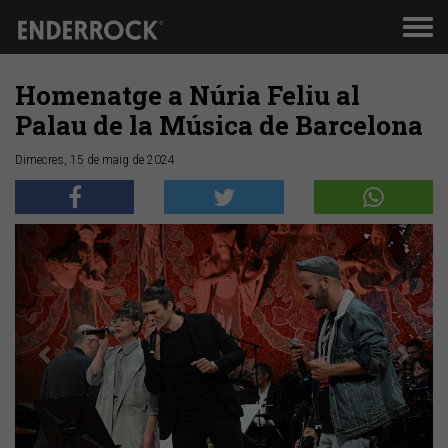
Men
de
nav
Homenatge a Núria Feliu al
Palau de la Música de Barcelona
Dimecres, 15 de maig de 2024
Anterior
Segü