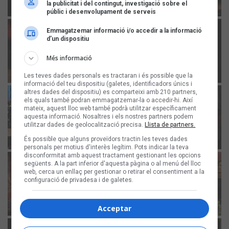
la publicitat i del contingut, investigació sobre el
públic i desenvolupament de serveis
Emmagatzemar informació i/o accedir a la informació
d’un dispositiu
Més informació
Les teves dades personals es tractaran i és possible que la
informació del teu dispositiu (galetes, identificadors únics i
altres dades del dispositiu) es comparteixi amb 210 partners,
els quals també podran emmagatzemar-la o accedir-hi. Així
mateix, aquest lloc web també podrà utilitzar específicament
aquesta informació. Nosaltres i els nostres partners podem
utilitzar dades de geolocalització precisa.
Llista de partners.
És possible que alguns proveïdors tractin les teves dades
personals per motius d'interès legítim. Pots indicar la teva
disconformitat amb aquest tractament gestionant les opcions
següents. A la part inferior d'aquesta pàgina o al menú del lloc
web, cerca un enllaç per gestionar o retirar el consentiment a la
configuració de privadesa i de galetes.
Acceptar