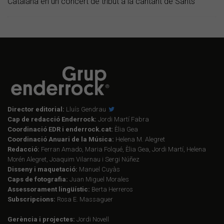
Catalana en un concert de tribut a la cantant de Sants
Director editorial:
Lluís Gendrau
Cap de redacció Enderrock:
Jordi Martí Fabra
Coordinació EDR i enderrock.cat:
Èlia Gea
Coordinació Anuari de la Música:
Helena M. Alegret
Redacció:
Ferran Amado, Maria Folqué, Èlia Gea, Jordi Martí, Helena
Morén Alegret, Joaquim Vilarnau i Sergi Núñez
Disseny i maquetació:
Manuel Cuyàs
Caps de fotografia:
Juan Miguel Morales
Assessorament lingüístic:
Berta Herreros
Subscripcions:
Rosa E. Massaguer
Gerència i projectes:
Jordi Novell