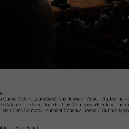
e :
 Garcia Melero, Laura Simó, Cris Juanico, Mireia Feliu, Marina
Els Catarres, Lali Feliu, Joan Fortuny (Companyia Elèctrica Dhar
Belda, Enric Cambray i Annabel Totusaus, Josep Cuní, Enric Majó, 
atalana (Barcelona)