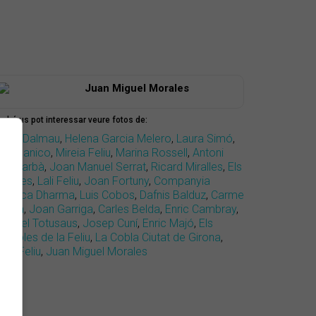
Juan Miguel Morales
mbé us pot interessar veure fotos de:
scar Dalmau
,
Helena Garcia Melero
,
Laura Simó
,
ris Juanico
,
Mireia Feliu
,
Marina Rossell
,
Antoni
os Marbà
,
Joan Manuel Serrat
,
Ricard Miralles
,
Els
atarres
,
Lali Feliu
,
Joan Fortuny
,
Companyia
lèctrica Dharma
,
Luis Cobos
,
Dafnis Balduz
,
Carme
anela
,
Joan Garriga
,
Carles Belda
,
Enric Cambray
,
nnabel Totusaus
,
Josep Cuní
,
Enric Majó
,
Els
ixebles de la Feliu
,
La Cobla Ciutat de Girona
,
ria Feliu
,
Juan Miguel Morales