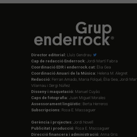
Director editorial:
Lluís Gendrau
Cap de redacció Enderrock:
Jordi Martí Fabra
Coordinació EDR i enderrock.cat:
Èlia Gea
Coordinació Anuari de la Música:
Helena M. Alegret
Redacció:
Ferran Amado, Maria Folqué, Èlia Gea, Jordi Mart
Vilarnau i Sergi Núñez
Disseny i maquetació:
Manuel Cuyàs
Caps de fotografia:
Juan Miguel Morales
Assessorament lingüístic:
Berta Herreros
Subscripcions:
Rosa E. Massaguer
Gerència i projectes:
Jordi Novell
Publicitat i producció:
Rosa E. Massaguer
Direcció financera i administració:
Anna Gris