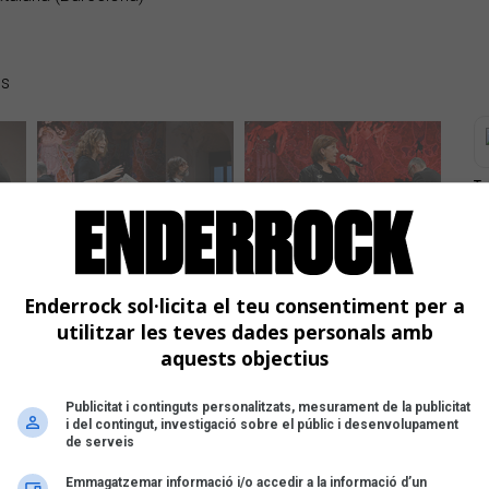
es
Ta
Ò
C
R
C
E
Enderrock sol·licita el teu consentiment per a
C
utilitzar les teves dades personals amb
A
aquests objectius
De
Nú
Publicitat i continguts personalitzats, mesurament de la publicitat
i del contingut, investigació sobre el públic i desenvolupament
de serveis
Emmagatzemar informació i/o accedir a la informació d’un