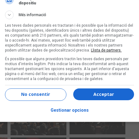
dispositiu
Més informació
Les teves dades personals es tractaran i és possible que la informació del
teu dispositiu (galetes, identificadors únics i altres dades del dispositiu)
es comparteixi amb 210 partners, els quals també podran emmagatzemar-
la o accedir-hi. Així mateix, aquest lloc web també podrà utilitzar
específicament aquesta informació. Nosaltres i els nostres partners
podem utilitzar dades de geolocalització precisa.
Llista de partners.
És possible que alguns proveïdors tractin les teves dades personals per
motius d'interès legítim. Pots indicar la teva disconformitat amb aquest
tractament gestionant les opcions següents. A la part inferior d'aquesta
pàgina o al menú del lloc web, cerca un enllaç per gestionar o retirar el
consentiment a la configuració de privadesa i de galetes.
No consentir
Acceptar
Gestionar opcions