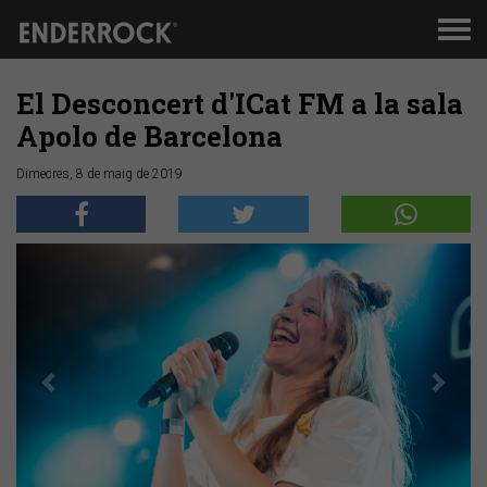
Men
de
nav
El Desconcert d'ICat FM a la sala
Apolo de Barcelona
Dimecres, 8 de maig de 2019
Anterior
Segü