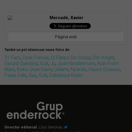
Mercadé, Xavier
Pàgina web
També us pot interessar veure fotos de:
31 Fam
,
Cesk Freixas
,
Dj Filippo Da Souza
,
Ebri Knight
,
Gerard Quintana
,
ICat
,
Ju
,
Judit Neddermann
,
Kids From
Mars
,
Koko-Jean Davis
,
Lildami
,
Nyandú
,
Oques Grasses
,
Paula Valls
,
Suu
,
ICat
,
Catalunya Ràdio
Director editorial:
Lluís Gendrau