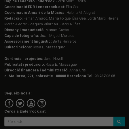
Cap de redacció Enderrock:
Jordi Martí Fabra
Coordinació EDR i enderrock.cat:
Èlia Gea
Coordinació Anuari de la Música:
Helena M. Alegret
Redacció:
Ferran Amado, Maria Folqué, Èlia Gea, Jordi Martí, Helena
Morén Alegret, Joaquim Vilarnau i Sergi Núñez
Disseny i maquetació:
Manuel Cuyàs
Caps de fotografia:
Juan Miguel Morales
Assessorament lingüístic:
Berta Herreros
Subscripcions:
Rosa E. Massaguer
Gerència i projectes:
Jordi Novell
Publicitat i producció:
Rosa E. Massaguer
Direcció financera i administració:
Anna Gris
c. Mallorca, 221, sobreàtic · 08008 Barcelona Tel. 93 237 08 05
Segueix-nos a:
Cerca a Enderrock.cat: