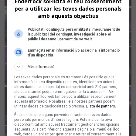
Enderrock sol·licita el teu consentiment
per a utilitzar les teves dades personals
amb aquests objectius
Publicitat i continguts personalitzats, mesurament de
la publicitat i del contingut, investigació sobre el
públic i desenvolupament de serveis
Emmagatzemar informació i/o accedir a la informació
d’un dispositiu
Més informació
Les teves dades personals es tractaran i és possible que la
informació del teu dispositiu (galetes, identificadors únics i
altres dades del dispositiu) es comparteixi amb 210 partners,
els quals també podran emmagatzemar-la o accedir-hi. Així
mateix, aquest lloc web també podrà utilitzar específicament
aquesta informació. Nosaltres i els nostres partners podem
utilitzar dades de geolocalització precisa.
Llista de partners.
És possible que alguns proveïdors tractin les teves dades
personals per motius d'interès legítim. Pots indicar la teva
disconformitat amb aquest tractament gestionant les opcions
següents. A la part inferior d'aquesta pàgina o al menú del lloc
web, cerca un enllaç per gestionar o retirar el consentiment a la