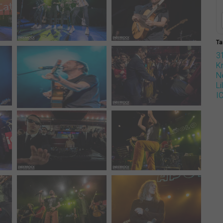
Ta
3
K
N
Li
I