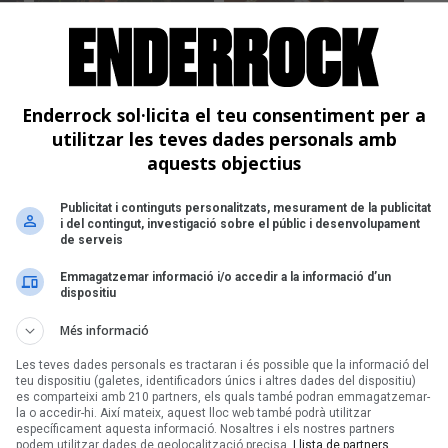
Enderrock sol·licita el teu consentiment per a
utilitzar les teves dades personals amb
aquests objectius
Publicitat i continguts personalitzats, mesurament de la publicitat
i del contingut, investigació sobre el públic i desenvolupament
de serveis
Emmagatzemar informació i/o accedir a la informació d’un
dispositiu
Més informació
Les teves dades personals es tractaran i és possible que la informació del
teu dispositiu (galetes, identificadors únics i altres dades del dispositiu)
es comparteixi amb 210 partners, els quals també podran emmagatzemar-
la o accedir-hi. Així mateix, aquest lloc web també podrà utilitzar
específicament aquesta informació. Nosaltres i els nostres partners
podem utilitzar dades de geolocalització precisa.
Llista de partners.