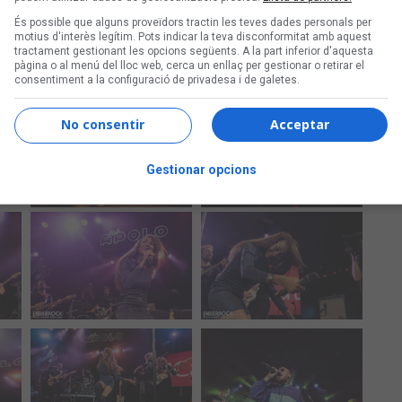
És possible que alguns proveïdors tractin les teves dades personals per
motius d'interès legítim. Pots indicar la teva disconformitat amb aquest
tractament gestionant les opcions següents. A la part inferior d'aquesta
pàgina o al menú del lloc web, cerca un enllaç per gestionar o retirar el
consentiment a la configuració de privadesa i de galetes.
No consentir
Acceptar
Gestionar opcions