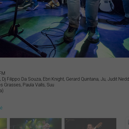
 FM
 Dj Filippo Da Souza, Ebri Knight, Gerard Quintana, Ju, Judit N
s Grasses, Paula Valls, Suu
a)
dé