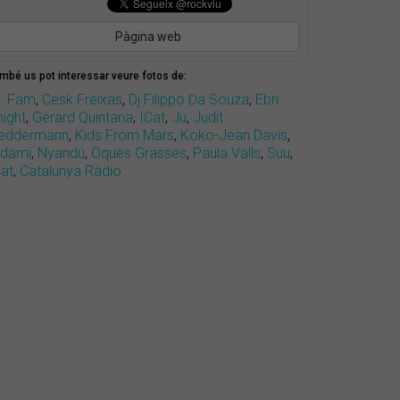
Pàgina web
mbé us pot interessar veure fotos de:
1 Fam
,
Cesk Freixas
,
Dj Filippo Da Souza
,
Ebri
night
,
Gerard Quintana
,
ICat
,
Ju
,
Judit
eddermann
,
Kids From Mars
,
Koko-Jean Davis
,
ldami
,
Nyandú
,
Oques Grasses
,
Paula Valls
,
Suu
,
Cat
,
Catalunya Ràdio