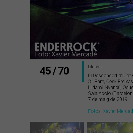
Lildami
45 / 70
El Desconcert d'ICat
31 Fam, Cesk Freixas,
Lildami, Nyandú, Oque
Sala Apolo (Barcelon
7 de maig de 2019
Fotos: Xavier Merca