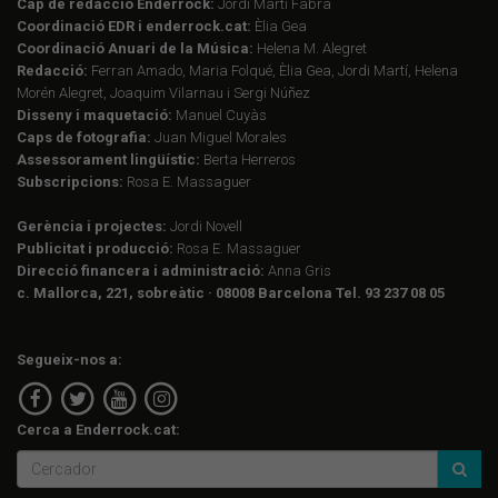
Cap de redacció Enderrock:
Jordi Martí Fabra
Coordinació EDR i enderrock.cat:
Èlia Gea
Coordinació Anuari de la Música:
Helena M. Alegret
Redacció:
Ferran Amado, Maria Folqué, Èlia Gea, Jordi Martí, Helena
Morén Alegret, Joaquim Vilarnau i Sergi Núñez
Disseny i maquetació:
Manuel Cuyàs
Caps de fotografia:
Juan Miguel Morales
Assessorament lingüístic:
Berta Herreros
Subscripcions:
Rosa E. Massaguer
Gerència i projectes:
Jordi Novell
Publicitat i producció:
Rosa E. Massaguer
Direcció financera i administració:
Anna Gris
c. Mallorca, 221, sobreàtic · 08008 Barcelona Tel. 93 237 08 05
Segueix-nos a:
Cerca a Enderrock.cat: