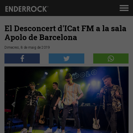
Men
de
nav
El Desconcert d'ICat FM a la sala
Apolo de Barcelona
Dimecres, 8 de maig de 2019
Anterior
Segü