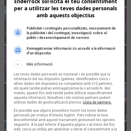
Enderrock sol·licita el teu consentiment
per a utilitzar les teves dades personals
amb aquests objectius
Publicitat i continguts personalitzats, mesurament de
la publicitat i del contingut, investigació sobre el
públic i desenvolupament de serveis
Emmagatzemar informació i/o accedir a la informació
d’un dispositiu
Més informació
Les teves dades personals es tractaran i és possible que la
informació del teu dispositiu (galetes, identificadors únics i
altres dades del dispositiu) es comparteixi amb 210 partners,
els quals també podran emmagatzemar-la o accedir-hi. Així
mateix, aquest lloc web també podrà utilitzar específicament
aquesta informació. Nosaltres i els nostres partners podem
utilitzar dades de geolocalització precisa.
Llista de partners.
És possible que alguns proveïdors tractin les teves dades
personals per motius d'interès legítim. Pots indicar la teva
disconformitat amb aquest tractament gestionant les opcions
següents. A la part inferior d'aquesta pàgina o al menú del lloc
web, cerca un enllaç per gestionar o retirar el consentiment a la