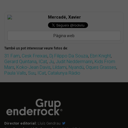
Mercadé, Xavier
Pàgina web
També us pot interessar veure fotos de:
31 Fam
,
Cesk Freixas
,
Dj Filippo Da Souza
,
Ebri Knight
,
Gerard Quintana
,
ICat
,
Ju
,
Judit Neddermann
,
Kids From
Mars
,
Koko-Jean Davis
,
Lildami
,
Nyandú
,
Oques Grasses
,
Paula Valls
,
Suu
,
ICat
,
Catalunya Ràdio
Director editorial:
Lluís Gendrau