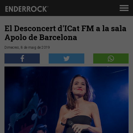
Men
de
nav
El Desconcert d'ICat FM a la sala
Apolo de Barcelona
Dimecres, 8 de maig de 2019
Anterior
Segü