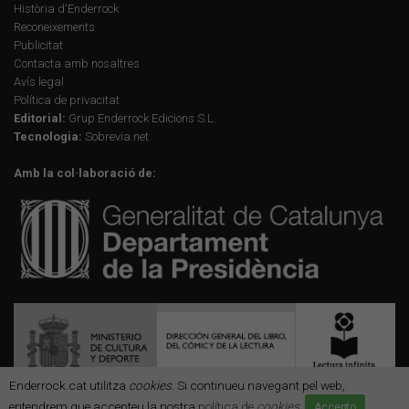
Història d'Enderrock
Reconeixements
Publicitat
Contacta amb nosaltres
Avís legal
Política de privacitat
Editorial:
Grup Enderrock Edicions S.L.
Tecnologia:
Sobrevia.net
Amb la col·laboració de:
Enderrock.cat utilitza
cookies
. Si continueu navegant pel web,
entendrem que accepteu la nostra
política de
cookies
.
Accepto