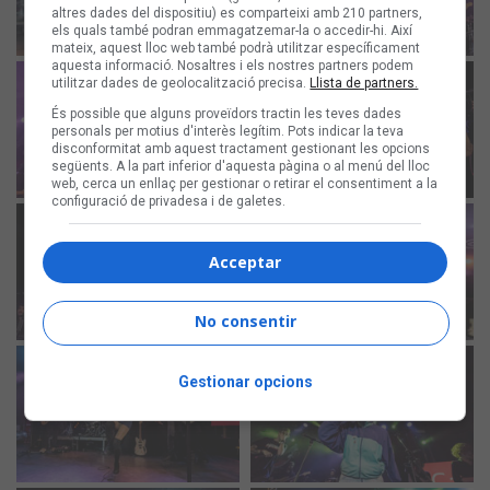
altres dades del dispositiu) es comparteixi amb 210 partners,
els quals també podran emmagatzemar-la o accedir-hi. Així
mateix, aquest lloc web també podrà utilitzar específicament
aquesta informació. Nosaltres i els nostres partners podem
utilitzar dades de geolocalització precisa.
Llista de partners.
És possible que alguns proveïdors tractin les teves dades
personals per motius d'interès legítim. Pots indicar la teva
disconformitat amb aquest tractament gestionant les opcions
següents. A la part inferior d'aquesta pàgina o al menú del lloc
web, cerca un enllaç per gestionar o retirar el consentiment a la
configuració de privadesa i de galetes.
Acceptar
No consentir
Gestionar opcions