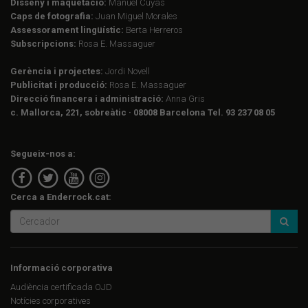
Disseny i maquetació:
Manuel Cuyàs
Caps de fotografia:
Juan Miguel Morales
Assessorament lingüístic:
Berta Herreros
Subscripcions:
Rosa E. Massaguer
Gerència i projectes:
Jordi Novell
Publicitat i producció:
Rosa E. Massaguer
Direcció financera i administració:
Anna Gris
c. Mallorca, 221, sobreàtic · 08008 Barcelona Tel. 93 237 08 05
Segueix-nos a:
Cerca a Enderrock.cat:
Informació corporativa
Audiència certificada OJD
Notícies corporatives