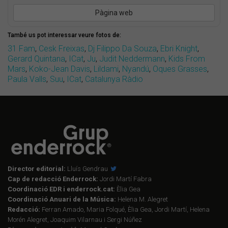
Pàgina web
També us pot interessar veure fotos de:
31 Fam
,
Cesk Freixas
,
Dj Filippo Da Souza
,
Ebri Knight
,
Gerard Quintana
,
ICat
,
Ju
,
Judit Neddermann
,
Kids From
Mars
,
Koko-Jean Davis
,
Lildami
,
Nyandú
,
Oques Grasses
,
Paula Valls
,
Suu
,
ICat
,
Catalunya Ràdio
Director editorial:
Lluís Gendrau
Cap de redacció Enderrock:
Jordi Martí Fabra
Coordinació EDR i enderrock.cat:
Èlia Gea
Coordinació Anuari de la Música:
Helena M. Alegret
Redacció:
Ferran Amado, Maria Folqué, Èlia Gea, Jordi Martí, Helena
Morén Alegret, Joaquim Vilarnau i Sergi Núñez