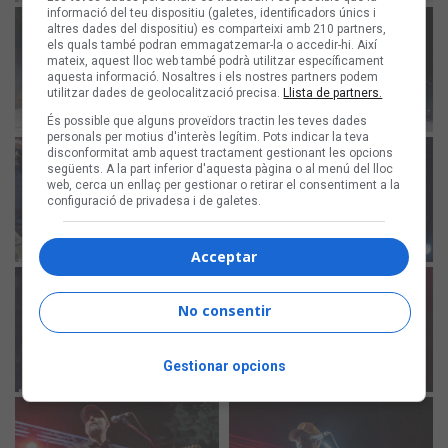
informació del teu dispositiu (galetes, identificadors únics i
altres dades del dispositiu) es comparteixi amb 210 partners,
els quals també podran emmagatzemar-la o accedir-hi. Així
mateix, aquest lloc web també podrà utilitzar específicament
aquesta informació. Nosaltres i els nostres partners podem
utilitzar dades de geolocalització precisa.
Llista de partners.
És possible que alguns proveïdors tractin les teves dades
personals per motius d'interès legítim. Pots indicar la teva
disconformitat amb aquest tractament gestionant les opcions
següents. A la part inferior d'aquesta pàgina o al menú del lloc
web, cerca un enllaç per gestionar o retirar el consentiment a la
configuració de privadesa i de galetes.
Acceptar
No consentir
Gestionar opcions