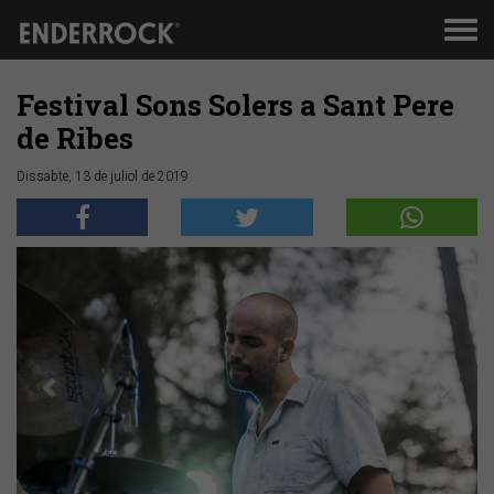
Men
de
nav
Festival Sons Solers a Sant Pere
de Ribes
Dissabte, 13 de juliol de 2019
Anterior
Segü