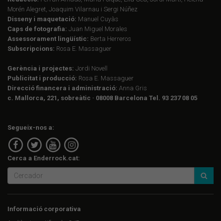
Morén Alegret, Joaquim Vilarnau i Sergi Núñez
Disseny i maquetació:
Manuel Cuyàs
Caps de fotografia:
Juan Miguel Morales
Assessorament lingüístic:
Berta Herreros
Subscripcions:
Rosa E. Massaguer
Gerència i projectes:
Jordi Novell
Publicitat i producció:
Rosa E. Massaguer
Direcció financera i administració:
Anna Gris
c. Mallorca, 221, sobreàtic · 08008 Barcelona Tel. 93 237 08 05
Segueix-nos a:
Cerca a Enderrock.cat:
Informació corporativa