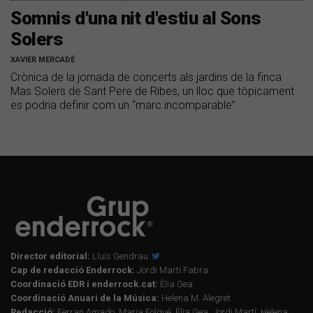
Somnis d'una nit d'estiu al Sons
Solers
XAVIER MERCADÉ
Crònica de la jornada de concerts als jardins de la finca
Mas Solers de Sant Pere de Ribes, un lloc que tòpicament
es podria definir com un “marc incomparable”
Director editorial:
Lluís Gendrau
Cap de redacció Enderrock:
Jordi Martí Fabra
Coordinació EDR i enderrock.cat:
Èlia Gea
Coordinació Anuari de la Música:
Helena M. Alegret
Redacció:
Ferran Amado, Maria Folqué, Èlia Gea, Jordi Martí, Helena