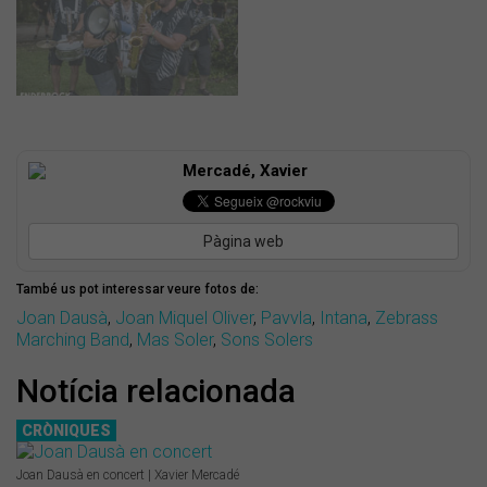
Mercadé, Xavier
Pàgina web
També us pot interessar veure fotos de:
Joan Dausà
,
Joan Miquel Oliver
,
Pavvla
,
Intana
,
Zebrass
Marching Band
,
Mas Soler
,
Sons Solers
Notícia relacionada
CRÒNIQUES
Joan Dausà en concert | Xavier Mercadé