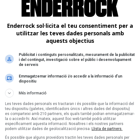
Enderrock sol·licita el teu consentiment per a
utilitzar les teves dades personals amb
aquests objectius
Publicitat i continguts personalitzats, mesurament de la publicitat
i del contingut, investigació sobre el públic i desenvolupament
de serveis
Emmagatzemar informació i/o accedir a la informació d’un
dispositiu
Més informació
Les teves dades personals es tractaran i és possible que la informació del
teu dispositiu (galetes, identificadors únics i altres dades del dispositiu)
es comparteixi amb 210 partners, els quals també podran emmagatzemar-
la o accedir-hi. Així mateix, aquest lloc web també podrà utilitzar
específicament aquesta informació. Nosaltres i els nostres partners
podem utilitzar dades de geolocalització precisa.
Llista de partners.
És possible que alguns proveïdors tractin les teves dades personals per