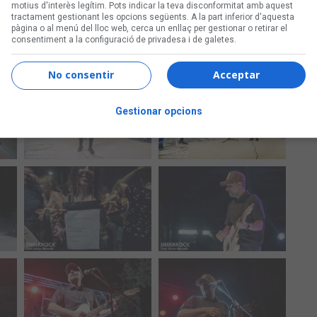
motius d'interès legítim. Pots indicar la teva disconformitat amb aquest
tractament gestionant les opcions següents. A la part inferior d'aquesta
pàgina o al menú del lloc web, cerca un enllaç per gestionar o retirar el
consentiment a la configuració de privadesa i de galetes.
No consentir
Acceptar
Gestionar opcions