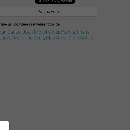
Pàgina web
mbé us pot interessar veure fotos de:
oan Dausà
,
Joan Miquel Oliver
,
Pavvla
,
Intana
,
ebrass Marching Band
,
Mas Soler
,
Sons Solers