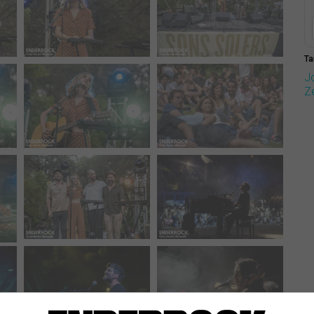
Ta
J
Z