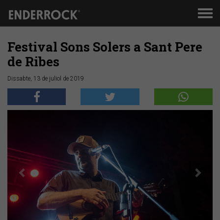
Men
de
nav
Festival Sons Solers a Sant Pere
de Ribes
Dissabte, 13 de juliol de 2019
Anterior
Segü