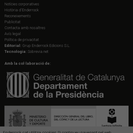
Notícies corporatives
Història d'Enderrock
Reconeixements
Publicitat
Contacta amb nosaltres
Avís legal
Política de privacitat
Editorial:
Grup Enderrock Edicions S.L.
Tecnologia:
Sobrevia.net
Amb la col·laboració de:
Enderrock.cat utilitza
cookies
. Si continueu navegant pel web,