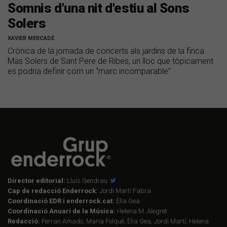
Somnis d'una nit d'estiu al Sons
Solers
XAVIER MERCADÉ
Crònica de la jornada de concerts als jardins de la finca
Mas Solers de Sant Pere de Ribes, un lloc que tòpicament
es podria definir com un “marc incomparable”
Director editorial:
Lluís Gendrau
Cap de redacció Enderrock:
Jordi Martí Fabra
Coordinació EDR i enderrock.cat:
Èlia Gea
Coordinació Anuari de la Música:
Helena M. Alegret
Redacció:
Ferran Amado, Maria Folqué, Èlia Gea, Jordi Martí, Helena