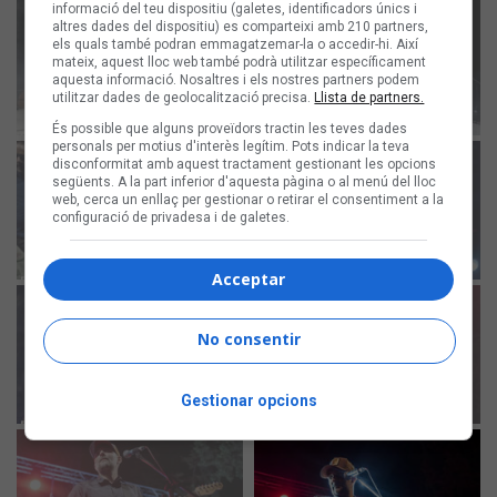
informació del teu dispositiu (galetes, identificadors únics i
altres dades del dispositiu) es comparteixi amb 210 partners,
els quals també podran emmagatzemar-la o accedir-hi. Així
mateix, aquest lloc web també podrà utilitzar específicament
aquesta informació. Nosaltres i els nostres partners podem
utilitzar dades de geolocalització precisa.
Llista de partners.
És possible que alguns proveïdors tractin les teves dades
personals per motius d'interès legítim. Pots indicar la teva
disconformitat amb aquest tractament gestionant les opcions
següents. A la part inferior d'aquesta pàgina o al menú del lloc
web, cerca un enllaç per gestionar o retirar el consentiment a la
configuració de privadesa i de galetes.
Acceptar
No consentir
Gestionar opcions