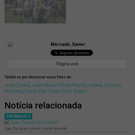
Mercadé, Xavier
Pàgina web
També us pot interessar veure fotos de:
Joan Dausà
,
Joan Miquel Oliver
,
Pavvla
,
Intana
,
Zebrass
Marching Band
,
Mas Soler
,
Sons Solers
Notícia relacionada
CRÒNIQUES
Joan Dausà en concert | Xavier Mercadé