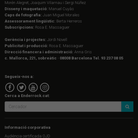
Morén Alegret, Joaquim Vilarnau i Sergi Núñez
Disseny i maquetació:
Manuel Cuyàs
Caps de fotografia:
Juan Miguel Morales
Assessorament lingüístic:
Berta Herreros
Subscripcions:
Rosa E. Massaguer
Gerència i projectes:
Jordi Novell
Publicitat i producció:
Rosa E. Massaguer
Direcció financera i administració:
Anna Gris
c. Mallorca, 221, sobreàtic · 08008 Barcelona Tel. 93 237 08 05
Segueix-nos a:
Cerca a Enderrock.cat:
Informació corporativa
Audiència certificada OJD