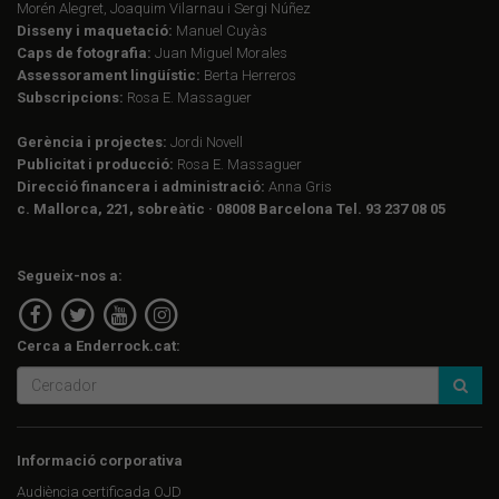
Morén Alegret, Joaquim Vilarnau i Sergi Núñez
Disseny i maquetació:
Manuel Cuyàs
Caps de fotografia:
Juan Miguel Morales
Assessorament lingüístic:
Berta Herreros
Subscripcions:
Rosa E. Massaguer
Gerència i projectes:
Jordi Novell
Publicitat i producció:
Rosa E. Massaguer
Direcció financera i administració:
Anna Gris
c. Mallorca, 221, sobreàtic · 08008 Barcelona Tel. 93 237 08 05
Segueix-nos a:
Cerca a Enderrock.cat:
Informació corporativa
Audiència certificada OJD