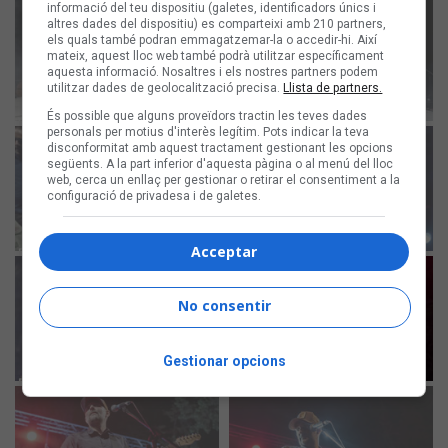
informació del teu dispositiu (galetes, identificadors únics i
altres dades del dispositiu) es comparteixi amb 210 partners,
els quals també podran emmagatzemar-la o accedir-hi. Així
mateix, aquest lloc web també podrà utilitzar específicament
aquesta informació. Nosaltres i els nostres partners podem
utilitzar dades de geolocalització precisa.
Llista de partners.
És possible que alguns proveïdors tractin les teves dades
personals per motius d'interès legítim. Pots indicar la teva
disconformitat amb aquest tractament gestionant les opcions
següents. A la part inferior d'aquesta pàgina o al menú del lloc
web, cerca un enllaç per gestionar o retirar el consentiment a la
configuració de privadesa i de galetes.
Acceptar
No consentir
Gestionar opcions