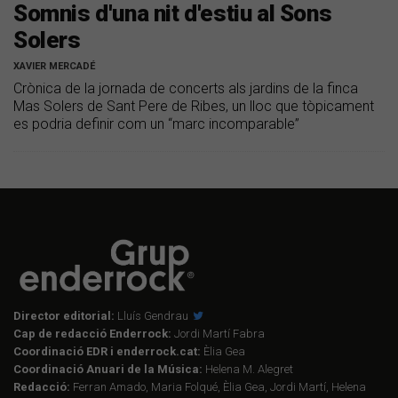
Somnis d'una nit d'estiu al Sons
Solers
XAVIER MERCADÉ
Crònica de la jornada de concerts als jardins de la finca
Mas Solers de Sant Pere de Ribes, un lloc que tòpicament
es podria definir com un “marc incomparable”
Director editorial:
Lluís Gendrau
Cap de redacció Enderrock:
Jordi Martí Fabra
Coordinació EDR i enderrock.cat:
Èlia Gea
Coordinació Anuari de la Música:
Helena M. Alegret
Redacció:
Ferran Amado, Maria Folqué, Èlia Gea, Jordi Martí, Helena