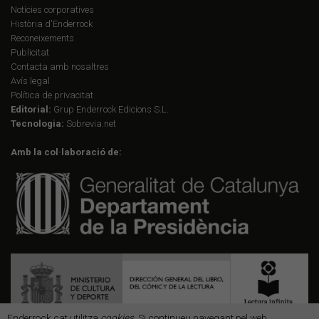
Notícies corporatives
Història d'Enderrock
Reconeixements
Publicitat
Contacta amb nosaltres
Avís legal
Política de privacitat
Editorial:
Grup Enderrock Edicions S.L.
Tecnologia:
Sobrevia.net
Amb la col·laboració de:
Enderrock.cat utilitza
cookies
. Si continueu navegant pel web,