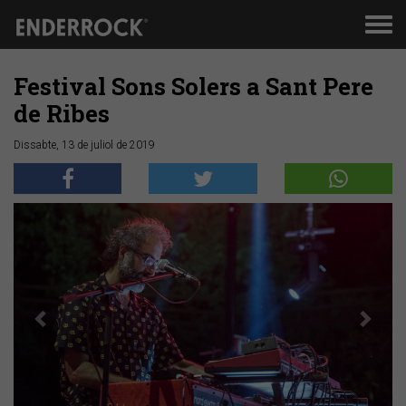
Men
de
nav
Festival Sons Solers a Sant Pere
de Ribes
Dissabte, 13 de juliol de 2019
Anterior
Segü