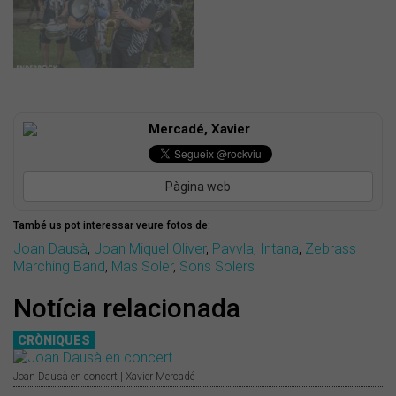
Mercadé, Xavier
Pàgina web
També us pot interessar veure fotos de:
Joan Dausà
,
Joan Miquel Oliver
,
Pavvla
,
Intana
,
Zebrass
Marching Band
,
Mas Soler
,
Sons Solers
Notícia relacionada
CRÒNIQUES
Joan Dausà en concert | Xavier Mercadé