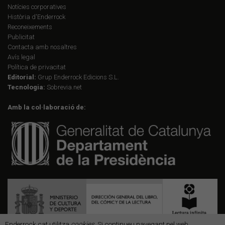
Notícies corporatives
Història d'Enderrock
Reconeixements
Publicitat
Contacta amb nosaltres
Avís legal
Política de privacitat
Editorial:
Grup Enderrock Edicions S.L.
Tecnologia:
Sobrevia.net
Amb la col·laboració de:
Enderrock.cat utilitza
cookies
. Si continueu navegant pel web,