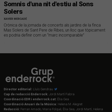
Somnis d'una nit d'estiu al Sons
Solers
XAVIER MERCADÉ
Crònica de la jornada de concerts als jardins de la finca
Mas Solers de Sant Pere de Ribes, un lloc que tòpicament
es podria definir com un “marc incomparable”
Director editorial:
Lluís Gendrau
Cap de redacció Enderrock:
Jordi Martí Fabra
Coordinació EDR i enderrock.cat:
Èlia Gea
Coordinació Anuari de la Música:
Helena M. Alegret
Redacció:
Ferran Amado, Maria Folqué, Èlia Gea, Jordi Martí, Helena