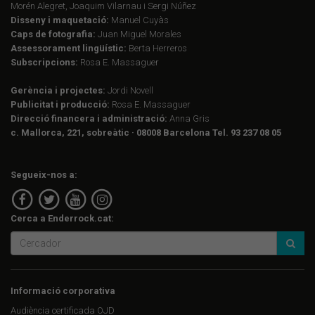
Morén Alegret, Joaquim Vilarnau i Sergi Núñez
Disseny i maquetació:
Manuel Cuyàs
Caps de fotografia:
Juan Miguel Morales
Assessorament lingüístic:
Berta Herreros
Subscripcions:
Rosa E. Massaguer
Gerència i projectes:
Jordi Novell
Publicitat i producció:
Rosa E. Massaguer
Direcció financera i administració:
Anna Gris
c. Mallorca, 221, sobreàtic · 08008 Barcelona Tel. 93 237 08 05
Segueix-nos a:
Cerca a Enderrock.cat:
Informació corporativa
Audiència certificada OJD