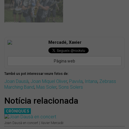
Mercadé, Xavier
Pàgina web
També us pot interessar veure fotos de:
Joan Dausà
,
Joan Miquel Oliver
,
Pavvla
,
Intana
,
Zebrass
Marching Band
,
Mas Soler
,
Sons Solers
Notícia relacionada
CRÒNIQUES
Joan Dausà en concert | Xavier Mercadé