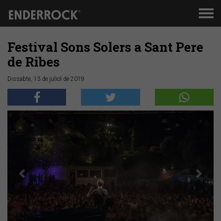
Men
de
nav
Festival Sons Solers a Sant Pere
de Ribes
Dissabte, 13 de juliol de 2019
Anterior
Segü