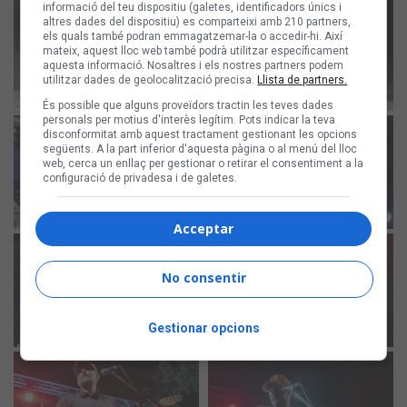
informació del teu dispositiu (galetes, identificadors únics i
altres dades del dispositiu) es comparteixi amb 210 partners,
els quals també podran emmagatzemar-la o accedir-hi. Així
mateix, aquest lloc web també podrà utilitzar específicament
aquesta informació. Nosaltres i els nostres partners podem
utilitzar dades de geolocalització precisa.
Llista de partners.
És possible que alguns proveïdors tractin les teves dades
personals per motius d'interès legítim. Pots indicar la teva
disconformitat amb aquest tractament gestionant les opcions
següents. A la part inferior d'aquesta pàgina o al menú del lloc
web, cerca un enllaç per gestionar o retirar el consentiment a la
configuració de privadesa i de galetes.
Acceptar
No consentir
Gestionar opcions