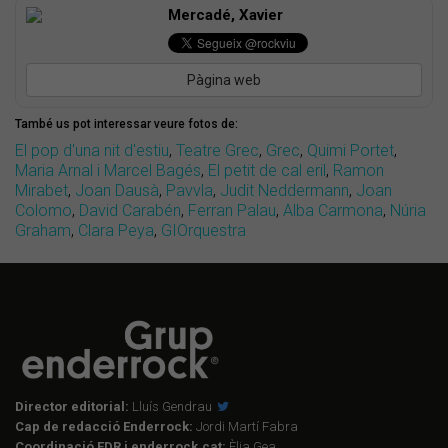
Mercadé, Xavier
Pàgina web
També us pot interessar veure fotos de:
El pop d'una nit d'estiu
,
Teatre Grec
,
Grec
,
Quimi Portet
,
Maria Arnal i Marcel Bagés
,
El petit de cal eril
,
Ramon
Mirabet
,
Joan Dausà
,
Pavvla
,
Judit Neddermann
,
Joan
Colomo
,
David Carabén
,
Ferran Palau
,
Alba Carmona
,
Núria
Graham
,
Clara Peya
,
GIOrquestra
Director editorial:
Lluís Gendrau
Cap de redacció Enderrock:
Jordi Martí Fabra
Coordinació EDR i enderrock.cat:
Èlia Gea