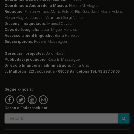
Coordinació Anuari de la Música:
Helena M. Alegret
Redacció:
Ferran Amado, Maria Folqué, Èlia Gea, Jordi Martí, Helena
Morén Alegret, Joaquim Vilarnau i Sergi Núñez
Disseny i maquetació:
Manuel Cuyàs
Caps de fotografia:
Juan Miguel Morales
Assessorament lingüístic:
Berta Herreros
Subscripcions:
Rosa E. Massaguer
Gerència i projectes:
Jordi Novell
Publicitat i producció:
Rosa E. Massaguer
Direcció financera i administració:
Anna Gris
c. Mallorca, 221, sobreàtic · 08008 Barcelona Tel. 93 237 08 05
Segueix-nos a:
Cerca a Enderrock.cat: