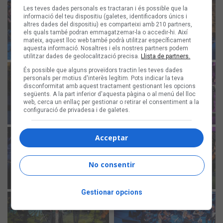
Les teves dades personals es tractaran i és possible que la
informació del teu dispositiu (galetes, identificadors únics i
altres dades del dispositiu) es comparteixi amb 210 partners,
els quals també podran emmagatzemar-la o accedir-hi. Així
mateix, aquest lloc web també podrà utilitzar específicament
aquesta informació. Nosaltres i els nostres partners podem
utilitzar dades de geolocalització precisa.
Llista de partners.
És possible que alguns proveïdors tractin les teves dades
personals per motius d'interès legítim. Pots indicar la teva
disconformitat amb aquest tractament gestionant les opcions
següents. A la part inferior d'aquesta pàgina o al menú del lloc
web, cerca un enllaç per gestionar o retirar el consentiment a la
configuració de privadesa i de galetes.
Acceptar
No consentir
Gestionar opcions