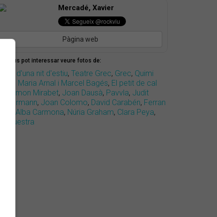
Mercadé, Xavier
Pàgina web
mbé us pot interessar veure fotos de:
 pop d'una nit d'estiu
,
Teatre Grec
,
Grec
,
Quimi
ortet
,
Maria Arnal i Marcel Bagés
,
El petit de cal
il
,
Ramon Mirabet
,
Joan Dausà
,
Pavvla
,
Judit
eddermann
,
Joan Colomo
,
David Carabén
,
Ferran
alau
,
Alba Carmona
,
Núria Graham
,
Clara Peya
,
IOrquestra