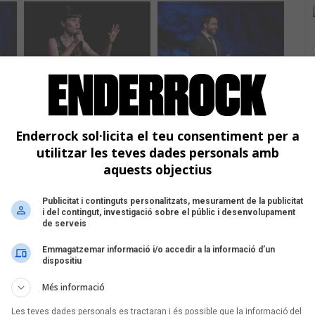
Ta
El
P
Enderrock sol·licita el teu consentiment per a
er
N
utilitzar les teves dades personals amb
P
aquests objectius
G
Publicitat i continguts personalitzats, mesurament de la publicitat
i del contingut, investigació sobre el públic i desenvolupament
de serveis
Emmagatzemar informació i/o accedir a la informació d’un
dispositiu
Més informació
Les teves dades personals es tractaran i és possible que la informació del