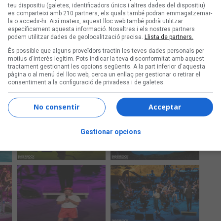
teu dispositiu (galetes, identificadors únics i altres dades del dispositiu)
es comparteixi amb 210 partners, els quals també podran emmagatzemar-
la o accedir-hi. Així mateix, aquest lloc web també podrà utilitzar
específicament aquesta informació. Nosaltres i els nostres partners
podem utilitzar dades de geolocalització precisa.
Llista de partners.
És possible que alguns proveïdors tractin les teves dades personals per
motius d'interès legítim. Pots indicar la teva disconformitat amb aquest
tractament gestionant les opcions següents. A la part inferior d'aquesta
pàgina o al menú del lloc web, cerca un enllaç per gestionar o retirar el
consentiment a la configuració de privadesa i de galetes.
No consentir
Acceptar
Gestionar opcions