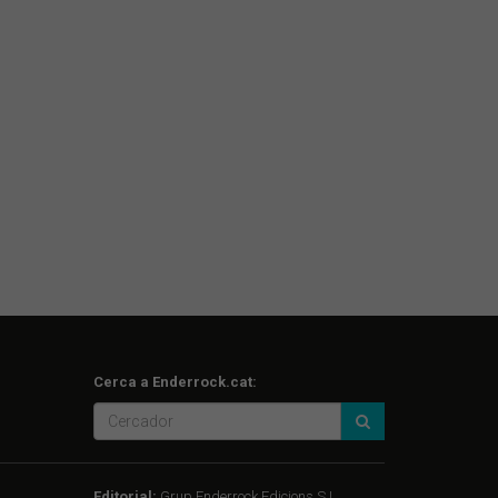
Cerca a Enderrock.cat:
Editorial:
Grup Enderrock Edicions S.L.