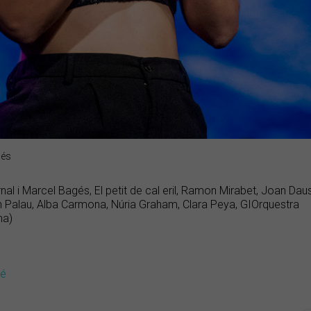
gés
rnal i Marcel Bagés, El petit de cal eril, Ramon Mirabet, Joan D
n Palau, Alba Carmona, Núria Graham, Clara Peya, GIOrquestra
na)
dé