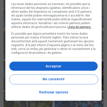
Les teves dades personals es tractaran i és possible que la
informació del teu dispositiu (galetes, identificadors únics i
altres dades del dispositiu) es comparteixi amb 210 partners,
els quals també podran emmagatzemar-la o accedir-hi. Així
mateix, aquest lloc web també podrà utilitzar específicament
aquesta informació. Nosaltres i els nostres partners podem
utilitzar dades de geolocalització precisa.
Llista de partners.
És possible que alguns proveïdors tractin les teves dades
personals per motius d'interès legítim. Pots indicar la teva
disconformitat amb aquest tractament gestionant les opcions
següents. A la part inferior d'aquesta pàgina o al menú del lloc
web, cerca un enllaç per gestionar o retirar el consentiment a la
configuració de privadesa i de galetes.
Acceptar
No consentir
Gestionar opcions