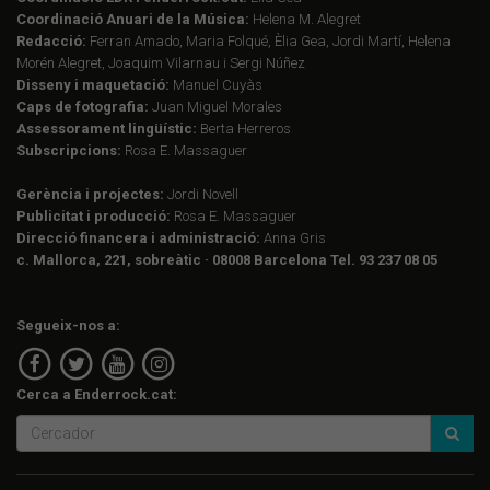
Coordinació Anuari de la Música:
Helena M. Alegret
Redacció:
Ferran Amado, Maria Folqué, Èlia Gea, Jordi Martí, Helena
Morén Alegret, Joaquim Vilarnau i Sergi Núñez
Disseny i maquetació:
Manuel Cuyàs
Caps de fotografia:
Juan Miguel Morales
Assessorament lingüístic:
Berta Herreros
Subscripcions:
Rosa E. Massaguer
Gerència i projectes:
Jordi Novell
Publicitat i producció:
Rosa E. Massaguer
Direcció financera i administració:
Anna Gris
c. Mallorca, 221, sobreàtic · 08008 Barcelona Tel. 93 237 08 05
Segueix-nos a:
Cerca a Enderrock.cat: