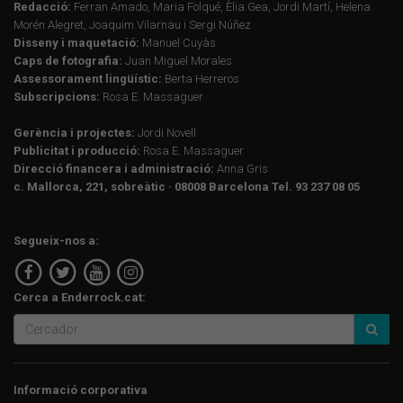
Redacció:
Ferran Amado, Maria Folqué, Èlia Gea, Jordi Martí, Helena
Morén Alegret, Joaquim Vilarnau i Sergi Núñez
Disseny i maquetació:
Manuel Cuyàs
Caps de fotografia:
Juan Miguel Morales
Assessorament lingüístic:
Berta Herreros
Subscripcions:
Rosa E. Massaguer
Gerència i projectes:
Jordi Novell
Publicitat i producció:
Rosa E. Massaguer
Direcció financera i administració:
Anna Gris
c. Mallorca, 221, sobreàtic · 08008 Barcelona Tel. 93 237 08 05
Segueix-nos a:
Cerca a Enderrock.cat:
Informació corporativa