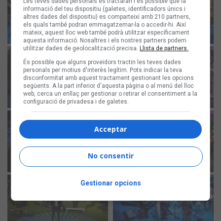
Les teves dades personals es tractaran i és possible que la
informació del teu dispositiu (galetes, identificadors únics i
altres dades del dispositiu) es comparteixi amb 210 partners,
els quals també podran emmagatzemar-la o accedir-hi. Així
mateix, aquest lloc web també podrà utilitzar específicament
aquesta informació. Nosaltres i els nostres partners podem
utilitzar dades de geolocalització precisa.
Llista de partners.
És possible que alguns proveïdors tractin les teves dades
personals per motius d'interès legítim. Pots indicar la teva
disconformitat amb aquest tractament gestionant les opcions
següents. A la part inferior d'aquesta pàgina o al menú del lloc
web, cerca un enllaç per gestionar o retirar el consentiment a la
configuració de privadesa i de galetes.
Acceptar
No consentir
Gestionar opcions