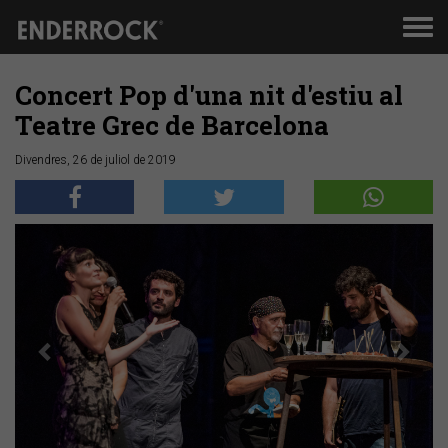
Men
de
nav
Concert Pop d'una nit d'estiu al
Teatre Grec de Barcelona
Divendres, 26 de juliol de 2019
Anterior
Segü