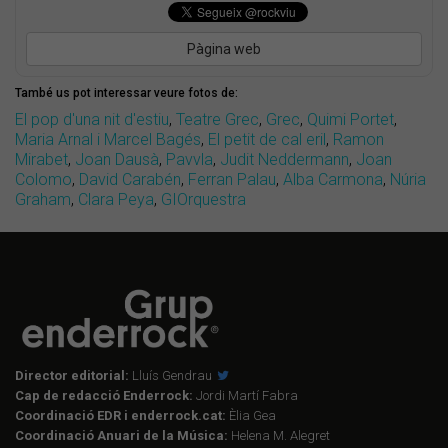
Pàgina web
També us pot interessar veure fotos de:
El pop d'una nit d'estiu
,
Teatre Grec
,
Grec
,
Quimi Portet
,
Maria Arnal i Marcel Bagés
,
El petit de cal eril
,
Ramon
Mirabet
,
Joan Dausà
,
Pavvla
,
Judit Neddermann
,
Joan
Colomo
,
David Carabén
,
Ferran Palau
,
Alba Carmona
,
Núria
Graham
,
Clara Peya
,
GIOrquestra
Director editorial:
Lluís Gendrau
Cap de redacció Enderrock:
Jordi Martí Fabra
Coordinació EDR i enderrock.cat:
Èlia Gea
Coordinació Anuari de la Música:
Helena M. Alegret