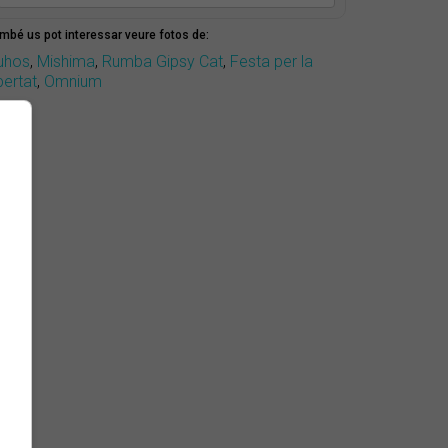
mbé us pot interessar veure fotos de:
uhos
,
Mishima
,
Rumba Gipsy Cat
,
Festa per la
ibertat
,
Omnium