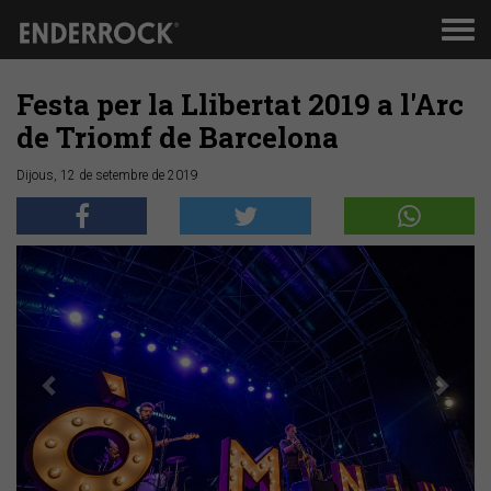
Men
de
nav
Festa per la Llibertat 2019 a l'Arc
de Triomf de Barcelona
Dijous, 12 de setembre de 2019
Anterior
Segü