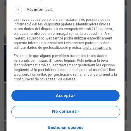
Més informació
Les teves dades personals es tractaran i és possible que la
informació del teu dispositiu (galetes, identificadors únics i
altres dades del dispositiu) es comparteixi amb 210 partners,
els quals també podran emmagatzemar-la o accedir-hi. Així
mateix, aquest lloc web també podrà utilitzar específicament
aquesta informació. Nosaltres i els nostres partners podem
utilitzar dades de geolocalització precisa.
Llista de partners.
És possible que alguns proveïdors tractin les teves dades
personals per motius d'interès legítim. Pots indicar la teva
disconformitat amb aquest tractament gestionant les opcions
següents. A la part inferior d'aquesta pàgina o al menú del lloc
web, cerca un enllaç per gestionar o retirar el consentiment a la
configuració de privadesa i de galetes.
Acceptar
No consentir
Gestionar opcions