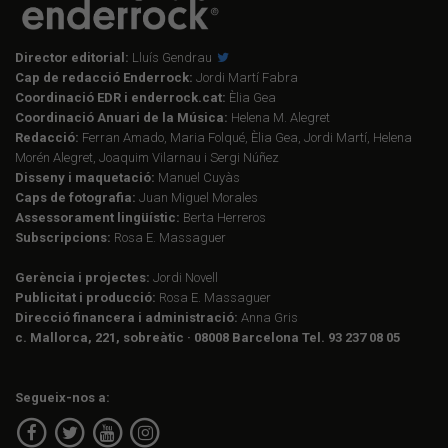
Director editorial:
Lluís Gendrau
Cap de redacció Enderrock:
Jordi Martí Fabra
Coordinació EDR i enderrock.cat:
Èlia Gea
Coordinació Anuari de la Música:
Helena M. Alegret
Redacció:
Ferran Amado, Maria Folqué, Èlia Gea, Jordi Martí, Helena
Morén Alegret, Joaquim Vilarnau i Sergi Núñez
Disseny i maquetació:
Manuel Cuyàs
Caps de fotografia:
Juan Miguel Morales
Assessorament lingüístic:
Berta Herreros
Subscripcions:
Rosa E. Massaguer
Gerència i projectes:
Jordi Novell
Publicitat i producció:
Rosa E. Massaguer
Direcció financera i administració:
Anna Gris
c. Mallorca, 221, sobreàtic · 08008 Barcelona Tel. 93 237 08 05
Segueix-nos a: