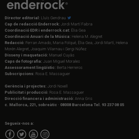
Director editorial:
Lluís Gendrau
Cap de redacció Enderrock:
Jordi Martí Fabra
Coordinació EDR i enderrock.cat:
Èlia Gea
Coordinació Anuari de la Música:
Helena M. Alegret
Redacció:
Ferran Amado, Maria Folqué, Èlia Gea, Jordi Martí, Helena
Morén Alegret, Joaquim Vilarnau i Sergi Núñez
Disseny i maquetació:
Manuel Cuyàs
Caps de fotografia:
Juan Miguel Morales
Assessorament lingüístic:
Berta Herreros
Subscripcions:
Rosa E. Massaguer
Gerència i projectes:
Jordi Novell
Publicitat i producció:
Rosa E. Massaguer
Direcció financera i administració:
Anna Gris
c. Mallorca, 221, sobreàtic · 08008 Barcelona Tel. 93 237 08 05
Segueix-nos a: