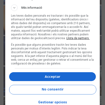
Més informació
Les teves dades personals es tractaran i és possible que la
informació del teu dispositiu (galetes, identificadors únics i
altres dades del dispositiu) es comparteixi amb 210 partners,
els quals també podran emmagatzemar-la o accedir-hi. Així
mateix, aquest lloc web també podrà utilitzar específicament
aquesta informació. Nosaltres i els nostres partners podem
utilitzar dades de geolocalització precisa.
Llista de partners.
És possible que alguns proveïdors tractin les teves dades
personals per motius d'interès legítim. Pots indicar la teva
disconformitat amb aquest tractament gestionant les opcions
següents. A la part inferior d'aquesta pàgina o al menú del lloc
web, cerca un enllaç per gestionar o retirar el consentiment a la
configuració de privadesa i de galetes.
Acceptar
No consentir
Gestionar opcions