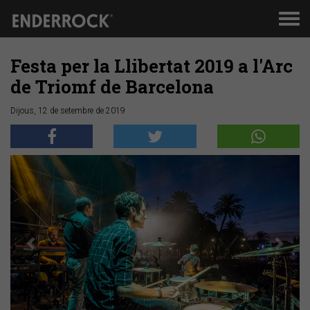
Men
de
nav
Festa per la Llibertat 2019 a l'Arc
de Triomf de Barcelona
Dijous, 12 de setembre de 2019
Anterior
Segü