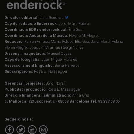
Director editorial:
Lluís Gendrau
Cap de redacció Enderrock:
Jordi Martí Fabra
Coordinació EDR i enderrock.cat:
Èlia Gea
Coordinació Anuari de la Música:
Helena M. Alegret
Redacció:
Ferran Amado, Maria Folqué, Èlia Gea, Jordi Martí, Helena
Morén Alegret, Joaquim Vilarnau i Sergi Núñez
Disseny i maquetació:
Manuel Cuyàs
Caps de fotografia:
Juan Miguel Morales
Assessorament lingüístic:
Berta Herreros
Subscripcions:
Rosa E. Massaguer
Gerència i projectes:
Jordi Novell
Publicitat i producció:
Rosa E. Massaguer
Direcció financera i administració:
Anna Gris
c. Mallorca, 221, sobreàtic · 08008 Barcelona Tel. 93 237 08 05
Segueix-nos a: