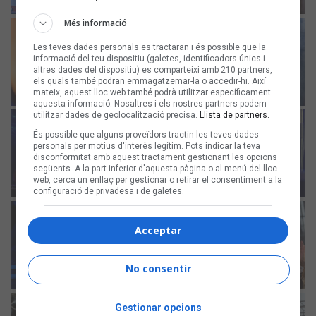
Més informació
Les teves dades personals es tractaran i és possible que la
informació del teu dispositiu (galetes, identificadors únics i
altres dades del dispositiu) es comparteixi amb 210 partners,
els quals també podran emmagatzemar-la o accedir-hi. Així
mateix, aquest lloc web també podrà utilitzar específicament
aquesta informació. Nosaltres i els nostres partners podem
utilitzar dades de geolocalització precisa.
Llista de partners.
És possible que alguns proveïdors tractin les teves dades
personals per motius d'interès legítim. Pots indicar la teva
disconformitat amb aquest tractament gestionant les opcions
següents. A la part inferior d'aquesta pàgina o al menú del lloc
web, cerca un enllaç per gestionar o retirar el consentiment a la
configuració de privadesa i de galetes.
Acceptar
No consentir
Gestionar opcions