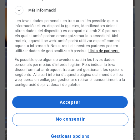
Més informació
Les teves dades personals es tractaran i és possible que la
informació del teu dispositiu (galetes, identificadors únics i
altres dades del dispositiu) es comparteixi amb 210 partners,
els quals també podran emmagatzemar-la o accedir-hi. Així
mateix, aquest lloc web també podrà utilitzar específicament
aquesta informació. Nosaltres i els nostres partners podem
utilitzar dades de geolocalització precisa.
Llista de partners.
És possible que alguns proveïdors tractin les teves dades
personals per motius d'interès legítim. Pots indicar la teva
disconformitat amb aquest tractament gestionant les opcions
següents. A la part inferior d'aquesta pàgina o al menú del lloc
web, cerca un enllaç per gestionar o retirar el consentiment a la
configuració de privadesa i de galetes.
Acceptar
No consentir
Gestionar opcions