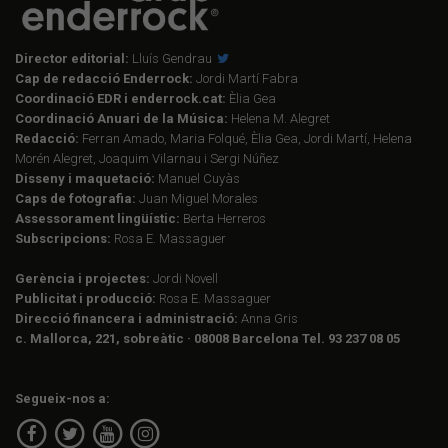
Director editorial:
Lluís Gendrau
Cap de redacció Enderrock:
Jordi Martí Fabra
Coordinació EDR i enderrock.cat:
Èlia Gea
Coordinació Anuari de la Música:
Helena M. Alegret
Redacció:
Ferran Amado, Maria Folqué, Èlia Gea, Jordi Martí, Helena
Morén Alegret, Joaquim Vilarnau i Sergi Núñez
Disseny i maquetació:
Manuel Cuyàs
Caps de fotografia:
Juan Miguel Morales
Assessorament lingüístic:
Berta Herreros
Subscripcions:
Rosa E. Massaguer
Gerència i projectes:
Jordi Novell
Publicitat i producció:
Rosa E. Massaguer
Direcció financera i administració:
Anna Gris
c. Mallorca, 221, sobreàtic · 08008 Barcelona Tel. 93 237 08 05
Segueix-nos a: