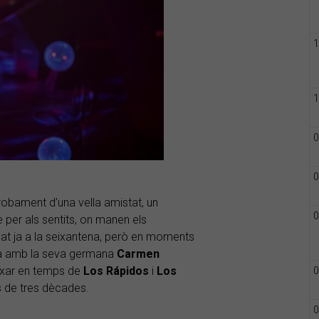
1
1
0
0
robament d’una vella amistat, un
0
r als sentits, on manen els
bat ja a la seixantena, però en moments
da amb la seva germana
Carmen
anxar en temps de
Los Rápidos
i
Los
0
 de tres dècades.
0