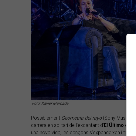
Foto: Xavier Mercadé
Possiblement
Geometría del rayo
(Sony Music, 201
carrera en solitari de l’excantant d’
El Último de la
una nova vida, les cançons s’expandeixen i troben