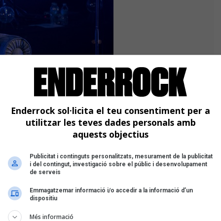
Enderrock sol·licita el teu consentiment per a
utilitzar les teves dades personals amb
aquests objectius
Publicitat i continguts personalitzats, mesurament de la publicitat
i del contingut, investigació sobre el públic i desenvolupament
de serveis
8) no és el treball més festiu de la
Emmagatzemar informació i/o accedir a la informació d’un
dispositiu
 Fila
, però en viu el seu repertori pren
 nous significats i noves rítmiques. Per
Més informació