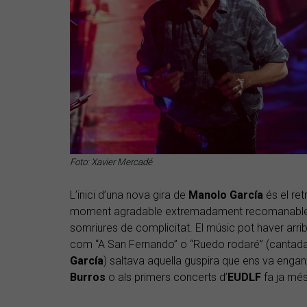
Foto: Xavier Mercadé
L’inici d’una nova gira de
Manolo García
és el ret
moment agradable extremadament recomanable pe
somriures de complicitat. El músic pot haver arri
com “A San Fernando” o “Ruedo rodaré” (canta
García
) saltava aquella guspira que ens va eng
Burros
o als primers concerts d’
EUDLF
fa ja més