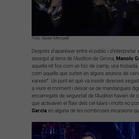
Foto: Xavier Mercadé
Després d’aparèixer entre el públic i d’interpretar
assegut al terra de l’Auditori de Girona,
Manolo G
aquella nit fos com un foc de camp, una trobada 
com aquells que surten en alguns anuncis de cerve
xarxes!”. Un punt en què va insistir diverses veg
a viure el moment i deixar-se de mandangues digita
encarregats de seguretat de l’Auditori havien de c
que activaven el flaix dels cel·lulars i molts no po
García
en alguna de les nombroses incursions que 