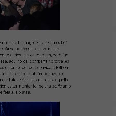
 en acústic la cançó “Frío de la noche”
arcía
va confessar que volia que
entre amics que es retroben, però “no
sa, aquí no cal compartir-ho tot a les
ades durant el concert convidant tothom
ls. Però la realitat s’imposava: els
ridar l’atenció constantment a aquells
dien evitar intentar fer-se una
selfie
amb
feia a la platea.