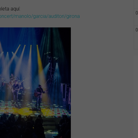
leta aquí:
0
oncert/manolo/garcia/auditori/girona
0