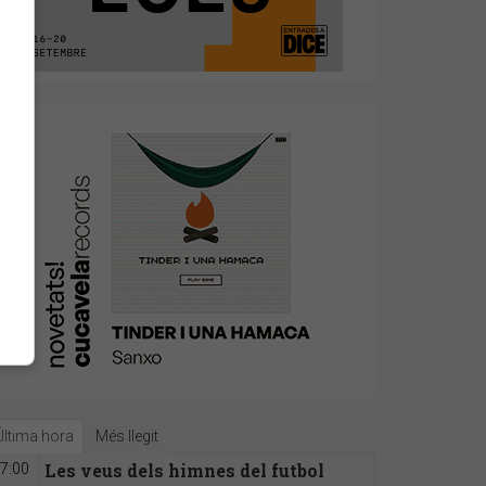
Última hora
Més llegit
Les veus dels himnes del futbol
7:00