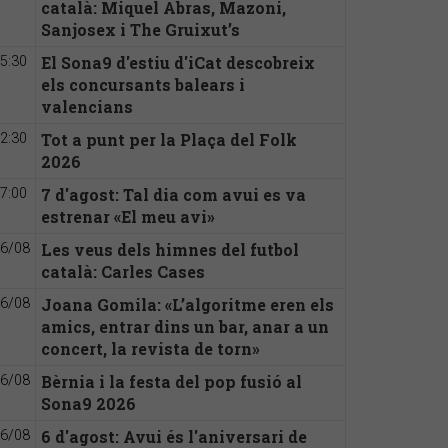
català: Miquel Abras, Mazoni,
Sanjosex i The Gruixut’s
El Sona9 d'estiu d'iCat descobreix
5:30
els concursants balears i
valencians
Tot a punt per la Plaça del Folk
2:30
2026
7 d'agost: Tal dia com avui es va
7:00
estrenar «El meu avi»
Les veus dels himnes del futbol
6/08
català: Carles Cases
Joana Gomila: «L’algoritme eren els
6/08
amics, entrar dins un bar, anar a un
concert, la revista de torn»
Bèrnia i la festa del pop fusió al
6/08
Sona9 2026
6 d'agost: Avui és l'aniversari de
6/08