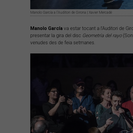
Manolo García a l'Auditori de Girona | Xavier Mercadé
Manolo García
va estar tocant a l’Auditori de Giro
presentar la gira del disc
Geometría del rayo
(Sony
venudes des de feia setmanes.