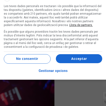
sc nou i “Crepúsculo creciente”, que ha
Les teves dades personals es tractaran i és possible que la informació del
erfectament entre clàssics de la seva
teu dispositiu (galetes, identificadors únics i altres dades del dispositiu)
San Fernando” o “Nunca el tiempo es
es comparteixi amb 210 partners, els quals també podran emmagatzemar-
la o accedir-hi. Així mateix, aquest lloc web també podrà utilitzar
e va formar amb
Quimi Portet
només
específicament aquesta informació. Nosaltres i els nostres partners
ots els seus concerts,
Manolo García
podem utilitzar dades de geolocalització precisa.
Llista de partners.
és de dues hores i mitja de concert, 27
És possible que alguns proveïdors tractin les teves dades personals per
motius d'interès legítim. Pots indicar la teva disconformitat amb aquest
 el concert, i la seva ja clàssica
tractament gestionant les opcions següents. A la part inferior d'aquesta
 llums de neó, làmpares de plasma
pàgina o al menú del lloc web, cerca un enllaç per gestionar o retirar el
consentiment a la configuració de privadesa i de galetes.
erals poc lluïdes i un sofà d’orelles que
el músic s'asseia, s'hi tombava, s’hi
No consentir
Acceptar
ue arribi sencer al final de la gira.
Gestionar opcions
1