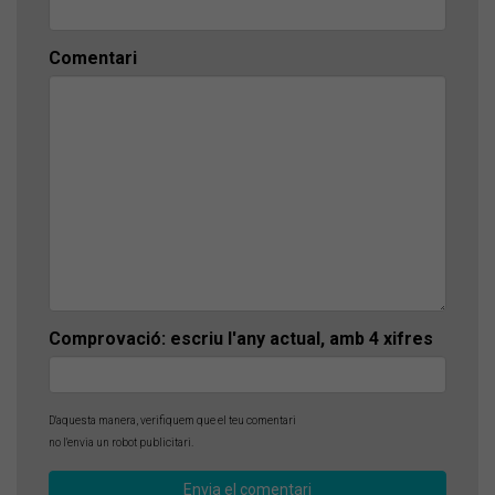
Comentari
Comprovació: escriu l'any actual, amb 4 xifres
D'aquesta manera, verifiquem que el teu comentari
no l'envia un robot publicitari.