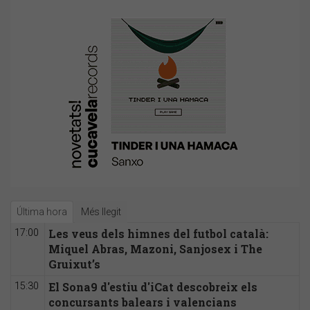
Última hora
Més llegit
Les veus dels himnes del futbol català:
17:00
Miquel Abras, Mazoni, Sanjosex i The
Gruixut’s
El Sona9 d'estiu d'iCat descobreix els
15:30
concursants balears i valencians