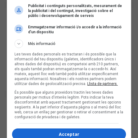
Publicitat i continguts personalitzats, mesurament de
la publicitat i del contingut, investigació sobre el
públic i desenvolupament de serveis
Emmagatzemar informació i/o accedir a la informació
d’un dispositiu
Més informació
Les teves dades personals es tractaran i és possible que la
informació del teu dispositiu (galetes, identificadors únics i
altres dades del dispositiu) es comparteixi amb 210 partners,
els quals també podran emmagatzemar-la o accedir-hi. Així
mateix, aquest lloc web també podrà utilitzar específicament
aquesta informació. Nosaltres i els nostres partners podem
utilitzar dades de geolocalització precisa.
Llista de partners.
És possible que alguns proveïdors tractin les teves dades
personals per motius d'interès legítim. Pots indicar la teva
disconformitat amb aquest tractament gestionant les opcions
següents. A la part inferior d'aquesta pàgina o al menú del lloc
web, cerca un enllaç per gestionar o retirar el consentiment a la
configuració de privadesa i de galetes.
Acceptar