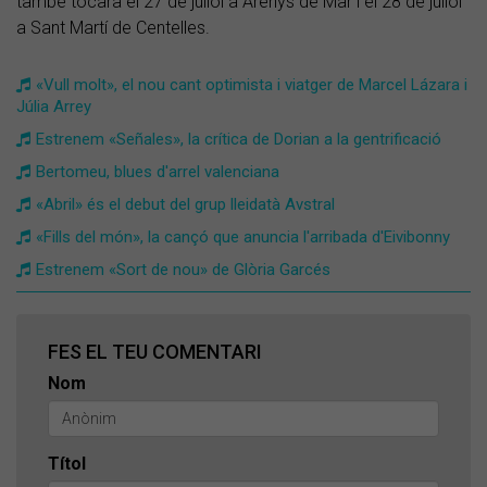
també tocarà el 27 de juliol a Arenys de Mar i el 28 de juliol
a Sant Martí de Centelles.
«Vull molt», el nou cant optimista i viatger de Marcel Lázara i
Júlia Arrey
Estrenem «Señales», la crítica de Dorian a la gentrificació
Bertomeu, blues d'arrel valenciana
«Abril» és el debut del grup lleidatà Avstral
«Fills del món», la cançó que anuncia l'arribada d'Eivibonny
Estrenem «Sort de nou» de Glòria Garcés
FES EL TEU COMENTARI
Nom
Títol