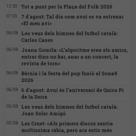
Tot a punt per la Plaça del Folk 2026
12:30
7 d'agost: Tal dia com avui es va estrenar
07:00
«El meu avi»
Les veus dels himnes del futbol català:
06/08
Carles Cases
Joana Gomila: «L’algoritme eren els amics,
06/08
entrar dins un bar, anar a un concert, la
revista de torn»
Bèrnia i la festa del pop fusió al Sona9
06/08
2026
6 d'agost: Avui és l'aniversari de Quico Pi
06/08
de la Serra
Les veus dels himnes del futbol català:
05/08
Joan Soler Amigó
Les Cruet: «Als primers discos sentia
05/08
moltíssima ràbia, però ara estic més