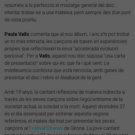
resumeix a la perfecció el missatge general del disc:
intentar trobar-se a una mateixa, però sempre des d'un punt
de vista positiu.
Paula Valls
comenta que al nou àlbum,
I am
, s'hi pot trobar
un to més intimista, les cançons es basen en experiències
pròpies que reflecteixen la seva "accelerada evolució
personal". Per a
Valls
, aquest nou disc suposa "una carta
de presentació" sobre qui és, què fa i què sent. La
manlleuenca confessa que està nerviosa, amb ganes de
presentar el disc i rebre el
feedback
de la gent.
Amb 19 anys, la cantant reflexiona de manera indirecta a
través de les seves cançons sobre l'egocentrisme de la
societat actual, la soledat o la mort. Aquest divendres 27
és el dia assenyalat per estrenar aquesta segona
referència, el mateix dia triat per presentar les seves
cançons al
Festival Strenes
de Girona. La jove cantant