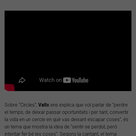
Sobre "Circles",
Valls
ens explica que vol parlar de "perdre
el temps, de deixar passar oportunitats i per tant, convertir
la vida en un cercle en què vas deixant escapar coses", és
un tema que mostra la idea de "sentir-se perdut, però
intentar fer bé les coses". Segons la cantant, el tema