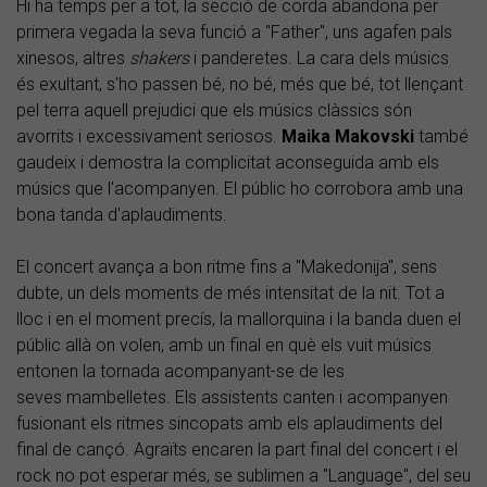
Hi ha temps per a tot, la secció de corda abandona per
primera vegada la seva funció a "Father", uns agafen pals
xinesos, altres
shakers
i panderetes. La cara dels músics
és exultant, s'ho passen bé, no bé, més que bé, tot llençant
pel terra aquell prejudici que els músics clàssics són
avorrits i excessivament seriosos.
Maika Makovski
també
gaudeix i demostra la complicitat aconseguida amb els
músics que l'acompanyen. El públic ho corrobora amb una
bona tanda d'aplaudiments.
El concert avança a bon ritme fins a "Makedonija", sens
dubte, un dels moments de més intensitat de la nit. Tot a
lloc i en el moment precís, la mallorquina i la banda duen el
públic allà on volen, amb un final en què els vuit músics
entonen la tornada acompanyant-se de les
seves mambelletes. Els assistents canten i acompanyen
fusionant els ritmes sincopats amb els aplaudiments del
final de cançó. Agraïts encaren la part final del concert i el
rock no pot esperar més, se sublimen a "Language", del seu