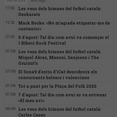
Última hora
Més llegit
Les veus dels himnes del futbol català:
17:00
Deskarats
Mark Boske: «No m’agrada etiquetar-me de
12:30
cantautor»
8 d'agost: Tal dia com avui va començar el
07:00
I Biberó Rock Festival
Les veus dels himnes del futbol català:
07/08
Miquel Abras, Mazoni, Sanjosex i The
Gruixut’s
El Sona9 d'estiu d'iCat descobreix els
07/08
concursants balears i valencians
Tot a punt per la Plaça del Folk 2026
07/08
7 d'agost: Tal dia com avui es va estrenar
07/08
«El meu avi»
Les veus dels himnes del futbol català:
06/08
Carles Cases