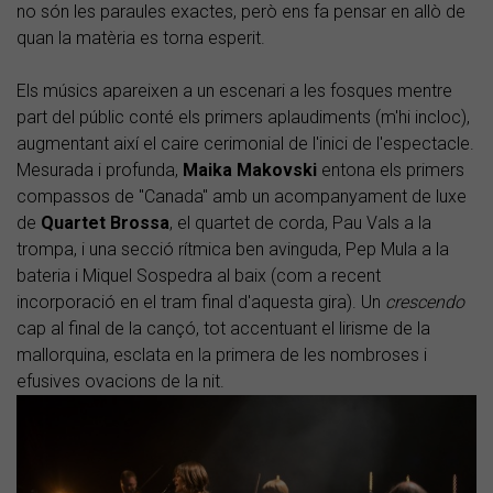
no són les paraules exactes, però ens fa pensar en allò de
quan la matèria es torna esperit.
Els músics apareixen a un escenari a les fosques mentre
part del públic conté els primers aplaudiments (m'hi incloc),
augmentant així el caire cerimonial de l'inici de l'espectacle.
Mesurada i profunda,
Maika Makovski
entona els primers
compassos de "Canada" amb un acompanyament de luxe
de
Quartet Brossa
, el quartet de corda, Pau Vals a la
trompa, i una secció rítmica ben avinguda, Pep Mula a la
bateria i Miquel Sospedra al baix (com a recent
incorporació en el tram final d'aquesta gira). Un
crescendo
cap al final de la cançó, tot accentuant el lirisme de la
mallorquina, esclata en la primera de les nombroses i
efusives ovacions de la nit.