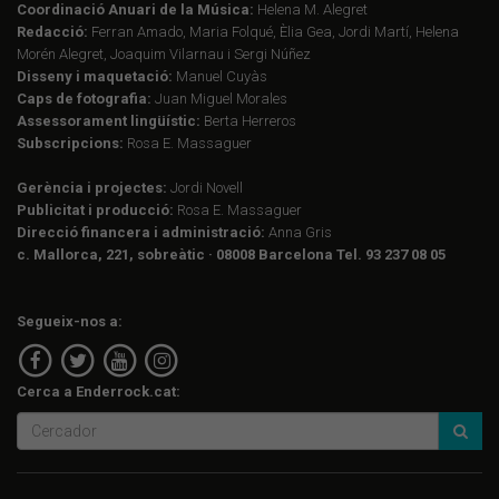
Coordinació Anuari de la Música:
Helena M. Alegret
Redacció:
Ferran Amado, Maria Folqué, Èlia Gea, Jordi Martí, Helena
Morén Alegret, Joaquim Vilarnau i Sergi Núñez
Disseny i maquetació:
Manuel Cuyàs
Caps de fotografia:
Juan Miguel Morales
Assessorament lingüístic:
Berta Herreros
Subscripcions:
Rosa E. Massaguer
Gerència i projectes:
Jordi Novell
Publicitat i producció:
Rosa E. Massaguer
Direcció financera i administració:
Anna Gris
c. Mallorca, 221, sobreàtic · 08008 Barcelona Tel. 93 237 08 05
Segueix-nos a:
Cerca a Enderrock.cat: