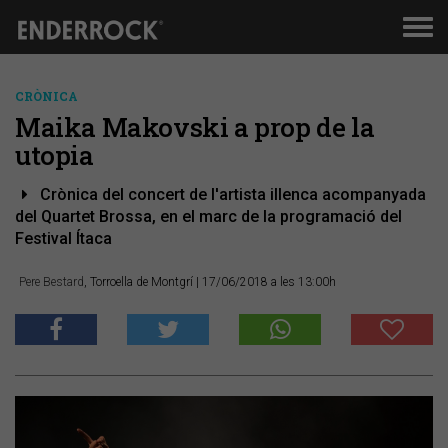
Men
de
nav
CRÒNICA
Maika Makovski a prop de la
utopia
Crònica del concert de l'artista illenca acompanyada
del Quartet Brossa, en el marc de la programació del
Festival Ítaca
Pere Bestard
, Torroella de Montgrí
| 17/06/2018 a les 13:00h