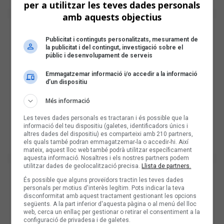
per a utilitzar les teves dades personals
amb aquests objectius
Publicitat i continguts personalitzats, mesurament de
la publicitat i del contingut, investigació sobre el
públic i desenvolupament de serveis
Emmagatzemar informació i/o accedir a la informació
d’un dispositiu
Més informació
Les teves dades personals es tractaran i és possible que la
informació del teu dispositiu (galetes, identificadors únics i
altres dades del dispositiu) es comparteixi amb 210 partners,
els quals també podran emmagatzemar-la o accedir-hi. Així
mateix, aquest lloc web també podrà utilitzar específicament
aquesta informació. Nosaltres i els nostres partners podem
utilitzar dades de geolocalització precisa.
Llista de partners.
És possible que alguns proveïdors tractin les teves dades
personals per motius d'interès legítim. Pots indicar la teva
disconformitat amb aquest tractament gestionant les opcions
següents. A la part inferior d'aquesta pàgina o al menú del lloc
web, cerca un enllaç per gestionar o retirar el consentiment a la
configuració de privadesa i de galetes.