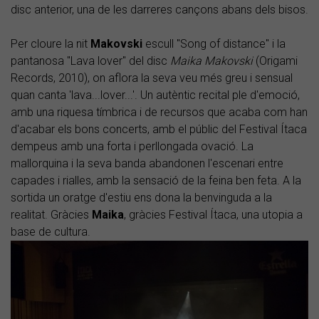
disc anterior, una de les darreres cançons abans dels bisos.
Per cloure la nit
Makovski
escull "Song of distance" i la
pantanosa "Lava lover" del disc
Maika Makovski
(Origami
Records, 2010), on aflora la seva veu més greu i sensual
quan canta 'lava...lover...'. Un autèntic recital ple d'emoció,
amb una riquesa tímbrica i de recursos que acaba com han
d'acabar els bons concerts, amb el públic del Festival Ítaca
dempeus amb una forta i perllongada ovació. La
mallorquina i la seva banda abandonen l'escenari entre
capades i rialles, amb la sensació de la feina ben feta. A la
sortida un oratge d'estiu ens dona la benvinguda a la
realitat. Gràcies
Maika
, gràcies Festival Ítaca, una utopia a
base de cultura.