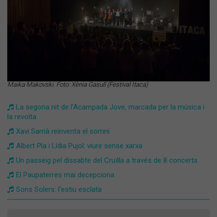
Maika Makovski. Foto: Xènia Gasull (Festival Ítaca)
La segona nit de l'Acampada Jove, marcada per la música i
la revolta
Xavi Sarrià reinventa el somni
Albert Pla i Lídia Pujol: viure sense xarxa
Un passeig pel dissabte del Cruïlla a través de 8 concerts
El Paupaterres mai decepciona
Sons Solers: l'estiu esclata