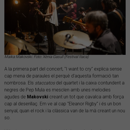
Maika Makovski. Foto: Xènia Gasull (Festival Ítaca)
A la primera part del concert, "I want to cry" explica sense
cap mena de paraules el perquè d'aquesta formació tan
nombrosa. Els
staccatos
del quartet
i la caixa contundent a
negres de Pep Mula es mesclen amb unes melodies
agudes de
Makovski
creant un tot que cavalca amb força
cap al desenllaç. Em ve al cap "Eleanor Rigby" i és un bon
senyal, quan el rock i la clàssica van de la mà creant un nou
so.