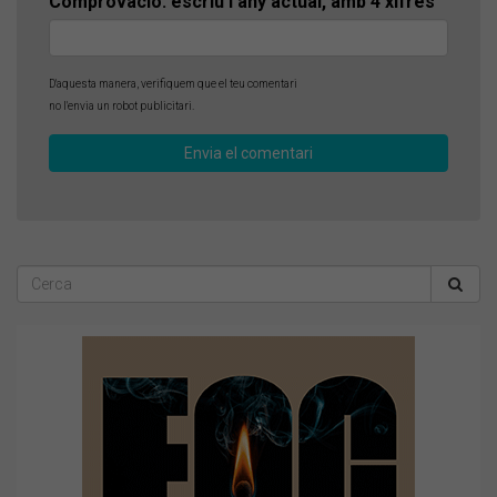
Comprovació: escriu l'any actual, amb 4 xifres
D'aquesta manera, verifiquem que el teu comentari
no l'envia un robot publicitari.