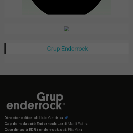
Grup Enderrock
Director editorial:
Lluís Gendrau
Cap de redacció Enderrock:
Jordi Martí Fabra
Coordinació EDR i enderrock.cat:
Èlia Gea