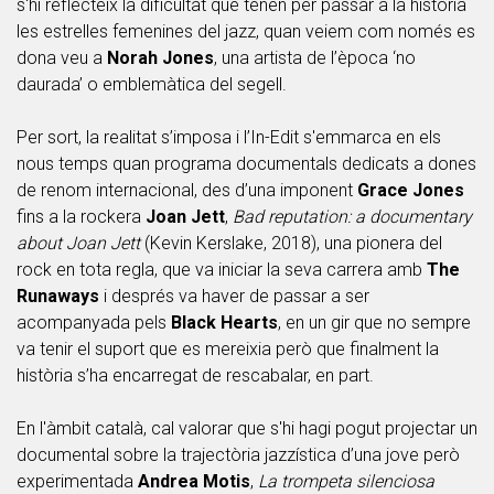
s'hi reflecteix la dificultat que tenen per passar a la història
les estrelles femenines del jazz, quan veiem com només es
dona veu a
Norah Jones
, una artista de l’època ‘no
daurada’ o emblemàtica del segell.
Per sort, la realitat s’imposa i l’In-Edit s'emmarca en els
nous temps quan programa documentals dedicats a dones
de renom internacional, des d’una imponent
Grace Jones
fins a la rockera
Joan Jett
,
Bad reputation: a documentary
about Joan Jett
(Kevin Kerslake, 2018), una pionera del
rock en tota regla, que va iniciar la seva carrera amb
The
Runaways
i després va haver de passar a ser
acompanyada pels
Black Hearts
, en un gir que no sempre
va tenir el suport que es mereixia però que finalment la
història s’ha encarregat de rescabalar, en part.
En l'àmbit català, cal valorar que s'hi hagi pogut projectar un
documental sobre la trajectòria jazzística d’una jove però
experimentada
Andrea Motis
,
La trompeta silenciosa