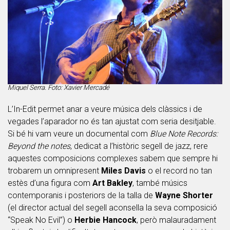
Miquel Serra. Foto: Xavier Mercadé
L’In-Edit permet anar a veure música dels clàssics i de
vegades l’aparador no és tan ajustat com seria desitjable.
Si bé hi vam veure un documental com
Blue Note Records:
Beyond the notes
, dedicat a l’històric segell de jazz, rere
aquestes composicions complexes sabem que sempre hi
trobarem un omnipresent
Miles Davis
o el record no tan
estès d’una figura com
Art Bakley
, també músics
contemporanis i posteriors de la talla de
Wayne Shorter
(el director actual del segell aconsella la seva composició
“Speak No Evil”) o
Herbie Hancock
, però malauradament