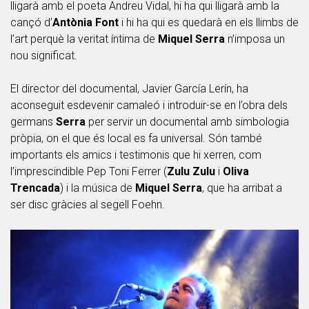
lligarà amb el poeta Andreu Vidal, hi ha qui lligarà amb la
cançó d’
Antònia Font
i hi ha qui es quedarà en els llimbs de
l’art perquè la veritat íntima de
Miquel Serra
n’imposa un
nou significat.
El director del documental, Javier García Lerín, ha
aconseguit esdevenir camaleó i introduir-se en l’obra dels
germans
Serra
per servir un documental amb simbologia
pròpia, on el que és local es fa universal. Són també
importants els amics i testimonis que hi xerren, com
l’imprescindible Pep Toni Ferrer (
Zulu Zulu
i
Oliva
Trencada
) i la música de
Miquel Serra
, que ha arribat a
ser disc gràcies al segell Foehn.