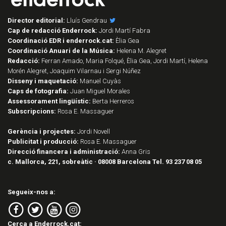
Director editorial:
Lluís Gendrau
Cap de redacció Enderrock:
Jordi Martí Fabra
Coordinació EDR i enderrock.cat:
Èlia Gea
Coordinació Anuari de la Música:
Helena M. Alegret
Redacció:
Ferran Amado, Maria Folqué, Èlia Gea, Jordi Martí, Helena
Morén Alegret, Joaquim Vilarnau i Sergi Núñez
Disseny i maquetació:
Manuel Cuyàs
Caps de fotografia:
Juan Miguel Morales
Assessorament lingüístic:
Berta Herreros
Subscripcions:
Rosa E. Massaguer
Gerència i projectes:
Jordi Novell
Publicitat i producció:
Rosa E. Massaguer
Direcció financera i administració:
Anna Gris
c. Mallorca, 221, sobreàtic · 08008 Barcelona Tel. 93 237 08 05
Segueix-nos a:
Cerca a Enderrock.cat: