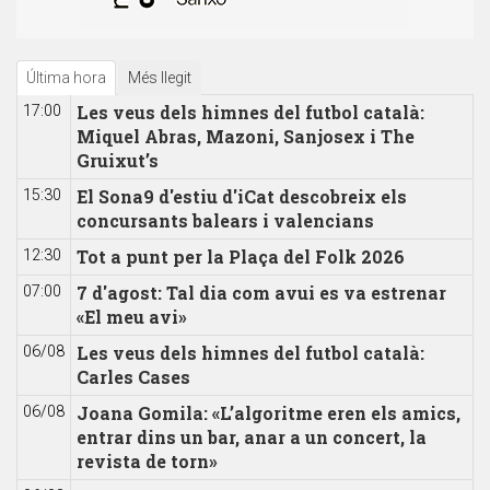
Última hora
Més llegit
Les veus dels himnes del futbol català:
17:00
Miquel Abras, Mazoni, Sanjosex i The
Gruixut’s
El Sona9 d'estiu d'iCat descobreix els
15:30
concursants balears i valencians
Tot a punt per la Plaça del Folk 2026
12:30
7 d'agost: Tal dia com avui es va estrenar
07:00
«El meu avi»
Les veus dels himnes del futbol català:
06/08
Carles Cases
Joana Gomila: «L’algoritme eren els amics,
06/08
entrar dins un bar, anar a un concert, la
revista de torn»