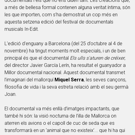
documentals i els que no ens diuen tant. Les creacions que,
a més de bellesa formal contenen alguna veritat íntima, són
les que importen, com s’ha demostrat un cop més en
aquesta setzena edició del festival de documentals
musicals In-Edit.
L'edició d'enguany a Barcelona (del 25 d’octubre al 4 de
novembre) ha tingut moments molt especials, i un de ben
principal és que el documental
Els ulls s'aturen de créixer
,
del director Javier García Lerín, ha resultat el guanyador a
Millor documental nacional. Aquest documental transmet
l’imaginari del mallorquí
Miquel Serra
, les seves cançons,
filosofia de vida i la seva estreta relació amb el seu germà
Joan.
El documental va més enllà d’imatges impactants, que
també hi són: la visió nocturna de l’illa de Mallorca on
aterren els avions o el capoll de cuc de seda que es
transformarà en un ‘animal que no existeix’... que hi ha qui