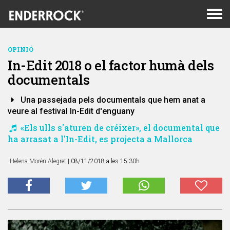
Men
de
nav
OPINIÓ
In-Edit 2018 o el factor humà dels
documentals
Una passejada pels documentals que hem anat a
veure al festival In-Edit d'enguany
«Els ulls s'aturen de créixer», el documental que
ha arrasat a l'In-Edit, es projecta a Mallorca
Helena Morén Alegret
| 08/11/2018 a les 15:30h