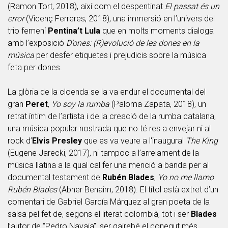
(Ramon Tort, 2018), així com el despentinat
El passat és un
error
(Vicenç Ferreres, 2018), una immersió en l’univers del
trio femení
Pentina’t Lula
que en molts moments dialoga
amb l’exposició
D’ones: (R)evolució de les dones en la
música
per desfer etiquetes i prejudicis sobre la música
feta per dones.
La glòria de la cloenda se la va endur el documental del
gran
Peret
,
Yo soy la rumba
(Paloma Zapata, 2018), un
retrat íntim de l’artista i de la creació de la rumba catalana,
una música popular nostrada que no té res a envejar ni al
rock d’
Elvis Presley
que es va veure a l'inaugural
The King
(Eugene Jarecki, 2017), ni tampoc a l’arrelament de la
música llatina a la qual cal fer una menció a banda per al
documental testament de
Rubén Blades
,
Yo no me llamo
Rubén Blades
(Abner Benaim, 2018). El títol està extret d’un
comentari de Gabriel García Márquez al gran poeta de la
salsa pel fet de, segons el literat colombià, tot i ser
Blades
l’autor de “Pedro Navaja”, ser gairebé el conegut més