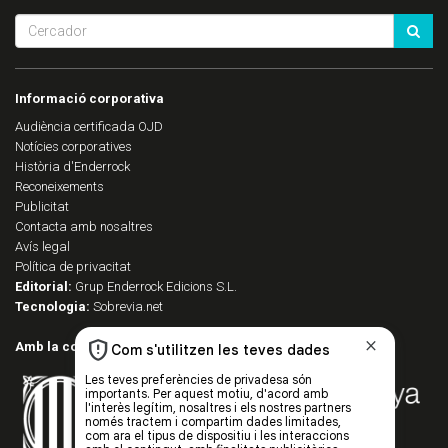
Informació corporativa
Audiència certificada OJD
Notícies corporatives
Història d'Enderrock
Reconeixements
Publicitat
Contacta amb nosaltres
Avís legal
Política de privacitat
Editorial:
Grup Enderrock Edicions S.L.
Tecnologia:
Sobrevia.net
Amb la col·laboració de: