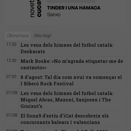
Última hora
Més llegit
Les veus dels himnes del futbol català:
17:00
Deskarats
Mark Boske: «No m’agrada etiquetar-me de
12:30
cantautor»
8 d'agost: Tal dia com avui va començar el
07:00
I Biberó Rock Festival
Les veus dels himnes del futbol català:
07/08
Miquel Abras, Mazoni, Sanjosex i The
Gruixut’s
El Sona9 d'estiu d'iCat descobreix els
07/08
concursants balears i valencians