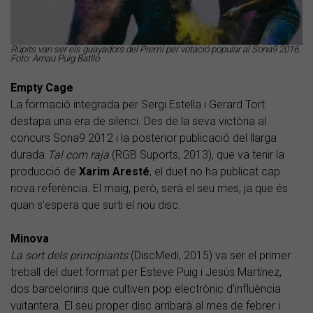
Rúpits van ser els guayadors del Premi per votació popular al Sona9 2016.
Foto: Arnau Puig Batlló
Empty Cage
La formació integrada per Sergi Estella i Gerard Tort
destapa una era de silenci. Des de la seva victòria al
concurs Sona9 2012 i la posterior publicació del llarga
durada
Tal com raja
(RGB Suports, 2013), que va tenir la
producció de
Xarim Aresté
, el duet no ha publicat cap
nova referència. El maig, però, serà el seu mes, ja que és
quan s'espera que surti el nou disc.
Minova
La sort dels principiants
(DiscMedi, 2015) va ser el primer
treball del duet format per Esteve Puig i Jesús Martínez,
dos barcelonins que cultiven pop electrònic d'influència
vuitantera. El seu proper disc arribarà al mes de febrer i