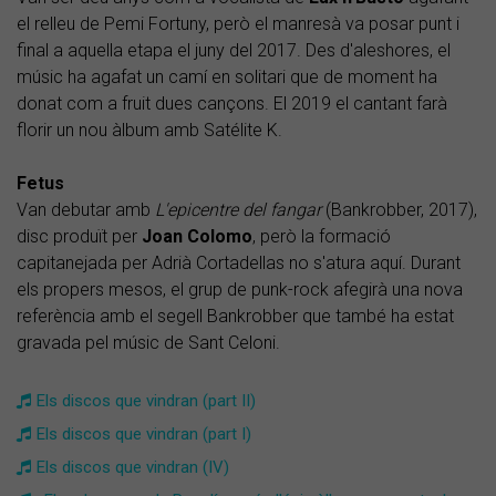
el relleu de Pemi Fortuny, però el manresà va posar punt i
final a aquella etapa el juny del 2017. Des d'aleshores, el
músic ha agafat un camí en solitari que de moment ha
donat com a fruit dues cançons. El 2019 el cantant farà
florir un nou àlbum amb Satélite K.
Fetus
Van debutar amb
L'epicentre del fangar
(Bankrobber, 2017),
disc produït per
Joan Colomo
, però la formació
capitanejada per Adrià Cortadellas no s'atura aquí. Durant
els propers mesos, el grup de punk-rock afegirà una nova
referència amb el segell Bankrobber que també ha estat
gravada pel músic de Sant Celoni.
Els discos que vindran (part II)
Els discos que vindran (part I)
Els discos que vindran (IV)