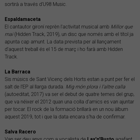
sortirà a través d'U98 Music.
Espaldamaceta
El cantautor gironí reprèn l'activitat musical amb
Millor que
mai
(Hidden Track, 2019), un disc que només amb el títol ja
apunta cap amunt. La data prevista per al llançament
d'aquest treball és el 15 de març i ho farà amb Hidden
Track.
La Barraca
Sis músics de Sant Vicenç dels Horts estan a punt per fer el
salt de l'EP al llarga durada.
Mig món plora i l'altre calla
(autoeditat, 2017) va ser el debut de quatre temes del grup,
que va néixer el 2012 quan una colla d'amics es van ajuntar
per tocar. El rock de la formació brillarà en un nou àlbum
aquest 2019, tot i que la data encara s'ha de confirmar.
Salva Racero
Van ser deu anys com a vocalista de
Lax'n'Busto
agafant