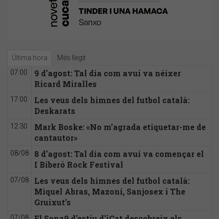
Última hora
Més llegit
9 d'agost: Tal dia com avui va néixer
07:00
Ricard Miralles
Les veus dels himnes del futbol català:
17:00
Deskarats
Mark Boske: «No m’agrada etiquetar-me de
12:30
cantautor»
8 d'agost: Tal dia com avui va començar el
08/08
I Biberó Rock Festival
Les veus dels himnes del futbol català:
07/08
Miquel Abras, Mazoni, Sanjosex i The
Gruixut’s
El Sona9 d'estiu d'iCat descobreix els
07/08