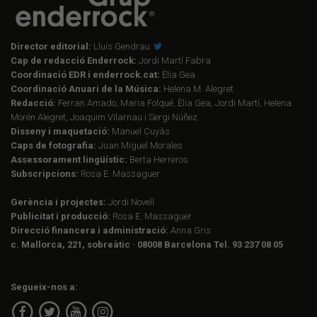
Director editorial:
Lluís Gendrau
Cap de redacció Enderrock:
Jordi Martí Fabra
Coordinació EDR i enderrock.cat:
Èlia Gea
Coordinació Anuari de la Música:
Helena M. Alegret
Redacció:
Ferran Amado, Maria Folqué, Èlia Gea, Jordi Martí, Helena
Morén Alegret, Joaquim Vilarnau i Sergi Núñez
Disseny i maquetació:
Manuel Cuyàs
Caps de fotografia:
Juan Miguel Morales
Assessorament lingüístic:
Berta Herreros
Subscripcions:
Rosa E. Massaguer
Gerència i projectes:
Jordi Novell
Publicitat i producció:
Rosa E. Massaguer
Direcció financera i administració:
Anna Gris
c. Mallorca, 221, sobreàtic · 08008 Barcelona Tel. 93 237 08 05
Segueix-nos a: