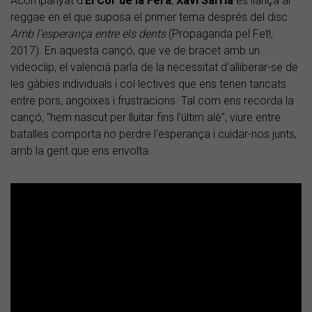
Acompanyat d'
El Cor de la Fera
,
Xavi Sarrià
es llança al
reggae en el que suposa el primer tema després del disc
Amb l'esperança entre els dents
(Propaganda pel Fet!,
2017). En aquesta cançó, que ve de bracet amb un
videoclip, el valencià parla de la necessitat d'alliberar-se de
les gàbies individuals i col·lectives que ens tenen tancats
entre pors, angoixes i frustracions. Tal com ens recorda la
cançó, "hem nascut per lluitar fins l'últim alè", viure entre
batalles comporta no perdre l'esperança i cuidar-nos junts,
amb la gent que ens envolta.