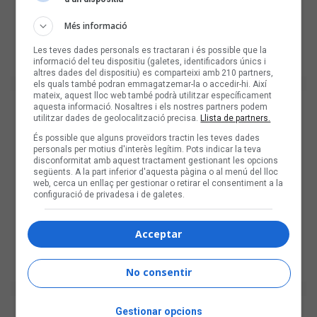
Més informació
Les teves dades personals es tractaran i és possible que la
informació del teu dispositiu (galetes, identificadors únics i
altres dades del dispositiu) es comparteixi amb 210 partners,
els quals també podran emmagatzemar-la o accedir-hi. Així
mateix, aquest lloc web també podrà utilitzar específicament
aquesta informació. Nosaltres i els nostres partners podem
utilitzar dades de geolocalització precisa.
Llista de partners.
És possible que alguns proveïdors tractin les teves dades
personals per motius d'interès legítim. Pots indicar la teva
disconformitat amb aquest tractament gestionant les opcions
següents. A la part inferior d'aquesta pàgina o al menú del lloc
web, cerca un enllaç per gestionar o retirar el consentiment a la
configuració de privadesa i de galetes.
Acceptar
No consentir
Gestionar opcions