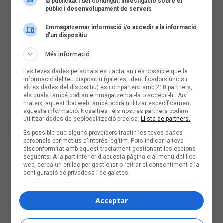
la publicitat i del contingut, investigació sobre el
públic i desenvolupament de serveis
Emmagatzemar informació i/o accedir a la informació
d’un dispositiu
Més informació
Les teves dades personals es tractaran i és possible que la
informació del teu dispositiu (galetes, identificadors únics i
altres dades del dispositiu) es comparteixi amb 210 partners,
els quals també podran emmagatzemar-la o accedir-hi. Així
mateix, aquest lloc web també podrà utilitzar específicament
aquesta informació. Nosaltres i els nostres partners podem
utilitzar dades de geolocalització precisa.
Llista de partners.
És possible que alguns proveïdors tractin les teves dades
personals per motius d'interès legítim. Pots indicar la teva
disconformitat amb aquest tractament gestionant les opcions
següents. A la part inferior d'aquesta pàgina o al menú del lloc
web, cerca un enllaç per gestionar o retirar el consentiment a la
configuració de privadesa i de galetes.
Acceptar