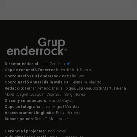
Director editorial:
Lluís Gendrau
Cap de redacció Enderrock:
Jordi Martí Fabra
Coordinació EDR i enderrock.cat:
Èlia Gea
Coordinació Anuari de la Música:
Helena M. Alegret
Redacció:
Ferran Amado, Maria Folqué, Èlia Gea, Jordi Martí, Helena
Morén Alegret, Joaquim Vilarnau i Sergi Núñez
Disseny i maquetació:
Manuel Cuyàs
Caps de fotografia:
Juan Miguel Morales
Assessorament lingüístic:
Berta Herreros
Subscripcions:
Rosa E. Massaguer
Gerència i projectes:
Jordi Novell