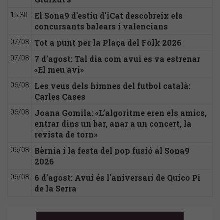
El Sona9 d'estiu d'iCat descobreix els
15:30
concursants balears i valencians
Tot a punt per la Plaça del Folk 2026
07/08
7 d'agost: Tal dia com avui es va estrenar
07/08
«El meu avi»
Les veus dels himnes del futbol català:
06/08
Carles Cases
Joana Gomila: «L’algoritme eren els amics,
06/08
entrar dins un bar, anar a un concert, la
revista de torn»
Bèrnia i la festa del pop fusió al Sona9
06/08
2026
6 d'agost: Avui és l'aniversari de Quico Pi
06/08
de la Serra