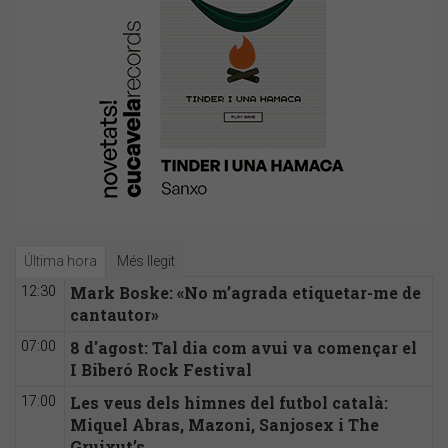
Última hora
Més llegit
Mark Boske: «No m’agrada etiquetar-me de
12:30
cantautor»
8 d'agost: Tal dia com avui va començar el
07:00
I Biberó Rock Festival
Les veus dels himnes del futbol català:
17:00
Miquel Abras, Mazoni, Sanjosex i The
Gruixut’s