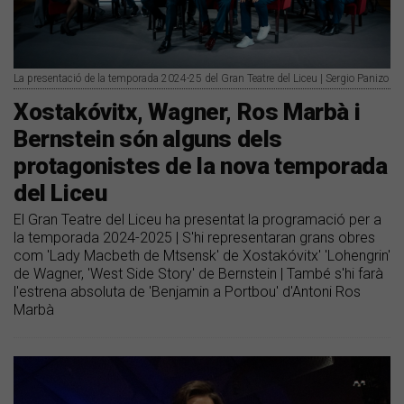
La presentació de la temporada 2024-25 del Gran Teatre del Liceu | Sergio Panizo
Xostakóvitx, Wagner, Ros Marbà i
Bernstein són alguns dels
protagonistes de la nova temporada
del Liceu
El Gran Teatre del Liceu ha presentat la programació per a
la temporada 2024-2025 | S'hi representaran grans obres
com 'Lady Macbeth de Mtsensk' de Xostakóvitx' 'Lohengrin'
de Wagner, 'West Side Story' de Bernstein | També s'hi farà
l'estrena absoluta de 'Benjamin a Portbou' d'Antoni Ros
Marbà