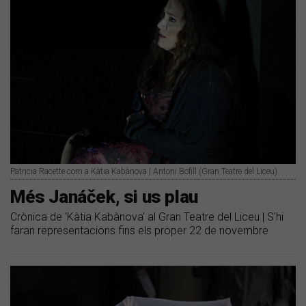
Patricia Racette com a Kàtia Kabànova | Antoni Bofill (Gran Teatre del Liceu)
Més Janáček, si us plau
Crònica de 'Kàtia Kabànova' al Gran Teatre del Liceu | S'hi
faran representacions fins els proper 22 de novembre