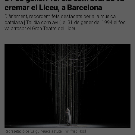
cremar el Liceu, a Barcelona
Diàriament, recordem fets destacats per a la música
catalana | Tal dia com avui, el 31 de gener del 1994 el foc
va arrasar el Gran Teatre del Liceu
Represetació de 'La guineueta astuta' | Wilfried Hösl