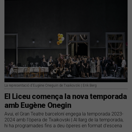
La representació d'Eugène Oneguin de Txaikovski | Erik Berg
El Liceu comença la nova temporada
amb Eugène Onegin
Avui, el Gran Teatre barceloní engega la temporada 2023-
2024 amb l'òpera de Txaikovski | Al llarg de la temporada,
hi ha programades fins a deu òperes en format d'escena