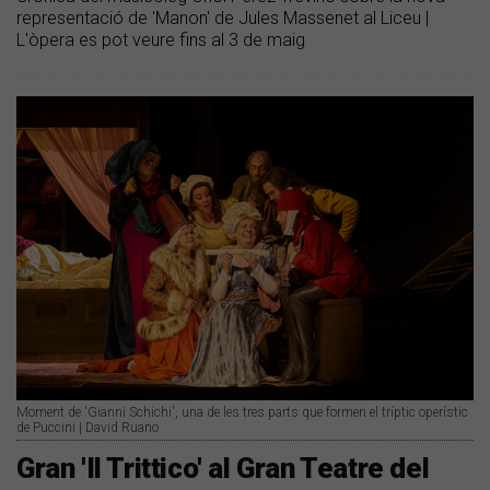
representació de 'Manon' de Jules Massenet al Liceu |
L'òpera es pot veure fins al 3 de maig
Moment de 'Gianni Schichi', una de les tres parts que formen el tríptic operístic
de Puccini | David Ruano
Gran 'Il Trittico' al Gran Teatre del