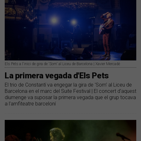
Els Pets a l'inici de gira de 'Som' al Liceu de Barcelona | Xavier Mercadé
La primera vegada d'Els Pets
El trio de Constantí va engegar la gira de 'Som' al Liceu de
Barcelona en el marc del Suite Festival | El concert d'aquest
diumenge va suposar la primera vegada que el grup tocava
a l'amfiteatre barceloní