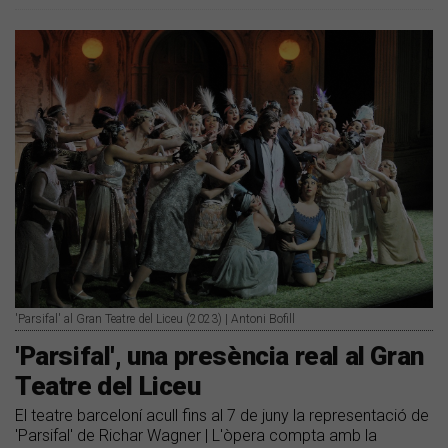
'Parsifal' al Gran Teatre del Liceu (2023) | Antoni Bofill
'Parsifal', una presència real al Gran
Teatre del Liceu
El teatre barceloní acull fins al 7 de juny la representació de
'Parsifal' de Richar Wagner | L'òpera compta amb la