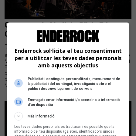
Que no pari el ball de Sílvia Pérez
Cruz
L'artista va presentar el seu darrer disc, 'Farsa (género
imposible)', al Liceu el passat divendres | Sílvia Pérez Cruz
Enderrock sol·licita el teu consentiment
es va acompanyar per a l'ocasió d'una banda de luxe, amb
per a utilitzar les teves dades personals
Marco Mezquida, Carlos Monfort, Bori Albero, Aleix Tobias i
amb aquests objectius
Publio Delgado | Al concert, que tancava el 'Retrat d'Artista'
que el Voll Damm Barcelona Jazz Festival ha dedicat a la
palafrugellenca, també hi van participar Chicuelo i Marcelo
Publicitat i continguts personalitzats, mesurament de
la publicitat i del contingut, investigació sobre el
Mercadante
públic i desenvolupament de serveis
Emmagatzemar informació i/o accedir a la informació
d’un dispositiu
Més informació
Les teves dades personals es tractaran i és possible que la
informació del teu dispositiu (galetes, identificadors únics i