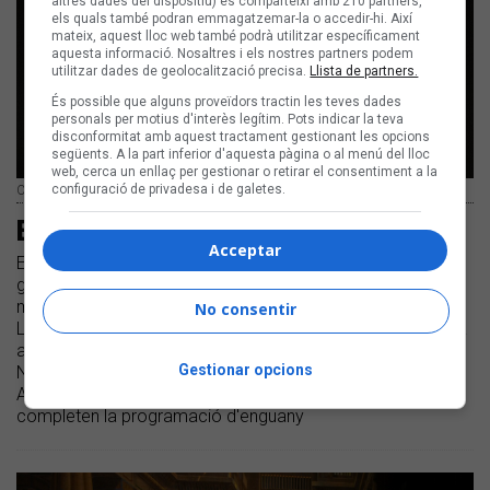
altres dades del dispositiu) es comparteixi amb 210 partners,
els quals també podran emmagatzemar-la o accedir-hi. Així
mateix, aquest lloc web també podrà utilitzar específicament
aquesta informació. Nosaltres i els nostres partners podem
utilitzar dades de geolocalització precisa.
Llista de partners.
És possible que alguns proveïdors tractin les teves dades
personals per motius d'interès legítim. Pots indicar la teva
disconformitat amb aquest tractament gestionant les opcions
següents. A la part inferior d'aquesta pàgina o al menú del lloc
web, cerca un enllaç per gestionar o retirar el consentiment a la
configuració de privadesa i de galetes.
Carlos Sadness | Xavier Mercadé
El Guitar BCN engega motors
Acceptar
El festival engega l'edició 2021 després de reprogramar
gran part dels concerts previstos per l'anterior edició,
malgrat tot, amb més esperances i valentia que mai | Xoel
No consentir
López serà l'encarregat d'obrir les portes del festival demà
al Palau de la Música de Barcelona | Carlos Sadness, Judit
Gestionar opcions
Neddermann, Clara Peya, María Peláe, Ferran Palau, Els
Amics de les Arts o Nil Moliner són altres artistes que
completen la programació d'enguany