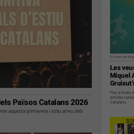
El cromo de Miq
Les veus
Miquel 
Gruixut’
Fins a finals 
artistes catal
 dels Països Catalans 2026
Catalans
bren aquesta primavera i estiu arreu dels