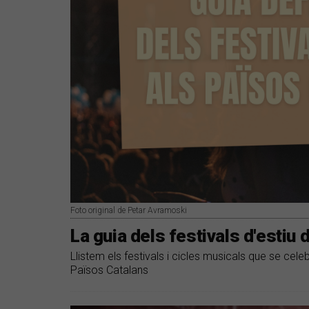
Foto original de Petar Avramoski
La guia dels festivals d'estiu
Llistem els festivals i cicles musicals que se cele
Països Catalans