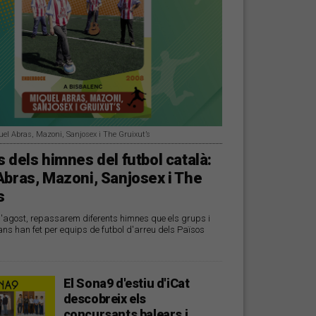
uel Abras, Mazoni, Sanjosex i The Gruixut’s
 dels himnes del futbol català:
Abras, Mazoni, Sanjosex i The
s
d'agost, repassarem diferents himnes que els grups i
ans han fet per equips de futbol d'arreu dels Països
El Sona9 d'estiu d'iCat
descobreix els
concursants balears i