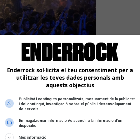
questa primavera i estiu?
Enderrock sol·licita el teu consentiment per a
els pròxims mesos als Països Catalans
utilitzar les teves dades personals amb
aquests objectius
Publicitat i continguts personalitzats, mesurament de la publicitat
i del contingut, investigació sobre el públic i desenvolupament
de serveis
Emmagatzemar informació i/o accedir a la informació d’un
dispositiu
Més informació