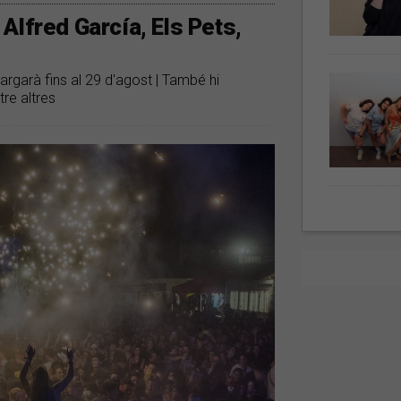
à Alfred García, Els Pets,
argarà fins al 29 d'agost | També hi
re altres