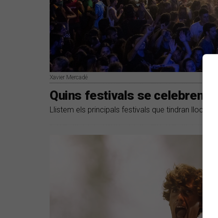
Xavier Mercadé
Quins festivals se celebren a
Llistem els principals festivals que tindran lloc 