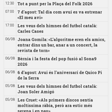
Tot a punt per la Plaça del Folk 2026
12:30
7 d'agost: Tal dia com avui es va estrenar
07:00
«El meu avi»
Les veus dels himnes del futbol català:
17:00
Carles Cases
Joana Gomila: «L’algoritme eren els amics,
06/08
entrar dins un bar, anar a un concert, la
revista de torn»
Bèrnia i la festa del pop fusió al Sona9
06/08
2026
6 d'agost: Avui és l'aniversari de Quico Pi
06/08
de la Serra
Les veus dels himnes del futbol català:
05/08
Joan Soler Amigó
Les Cruet: «Als primers discos sentia
05/08
moltíssima ràbia, però ara estic més
serena i en pau»