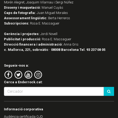
Morén Alegret, Joaquim Vilarnau i Sergi Núñez
Disseny i maquetació:
Manuel Cuyàs
Caps de fotografia:
Juan Miguel Morales
Assessorament lingüístic:
Berta Herreros
Subscripcions:
Rosa E. Massaguer
Gerència i projectes:
Jordi Novell
Publicitat i producció:
Rosa E. Massaguer
Direcció financera i administració:
Anna Gris
c. Mallorca, 221, sobreàtic · 08008 Barcelona Tel. 93 237 08 05
Segueix-nos a:
Cerca a Enderrock.cat:
Informació corporativa
Audiència certificada OJD