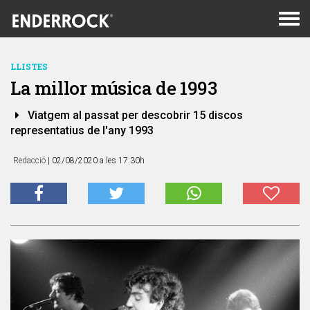
Men
de
nav
LLISTES
La millor música de 1993
Viatgem al passat per descobrir 15 discos
representatius de l'any 1993
Redacció
| 02/08/2020 a les 17:30h