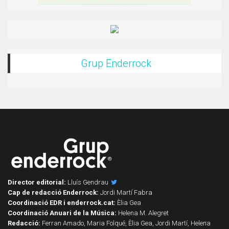
Grup Enderrock
Director editorial:
Lluís Gendrau
Cap de redacció Enderrock:
Jordi Martí Fabra
Coordinació EDR i enderrock.cat:
Èlia Gea
Coordinació Anuari de la Música:
Helena M. Alegret
Redacció:
Ferran Amado, Maria Folqué, Èlia Gea, Jordi Martí, Helena