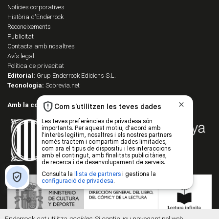
Notícies corporatives
Història d'Enderrock
Reconeixements
Publicitat
Contacta amb nosaltres
Avís legal
Política de privacitat
Editorial:
Grup Enderrock Edicions S.L.
Tecnologia:
Sobrevia.net
Amb la col·laboració de:
Enderrock.cat utilitza
cookies
. Si continueu navegant pel web,