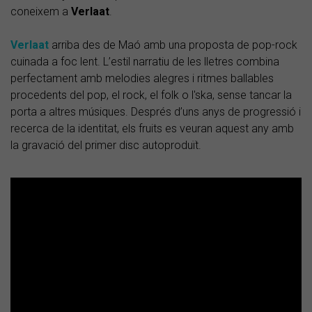
coneixem a
Verlaat
.
Verlaat
arriba des de Maó amb una proposta de pop-rock
cuinada a foc lent. L’estil narratiu de les lletres combina
perfectament amb melodies alegres i ritmes ballables
procedents del pop, el rock, el folk o l'ska, sense tancar la
porta a altres músiques. Després d’uns anys de progressió i
recerca de la identitat, els fruits es veuran aquest any amb
la gravació del primer disc autoproduït.