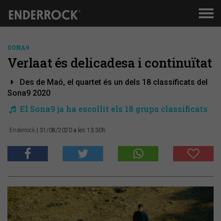
Men
de
nav
SONA9
Verlaat és delicadesa i continuïtat
Des de Maó, el quartet és un dels 18 classificats del
Sona9 2020
El Sona9 ja ha escollit els 18 grups classificats
Enderrock
| 31/08/2020 a les 13:30h