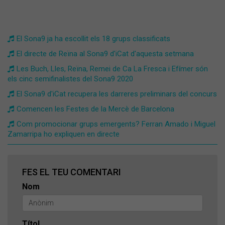
El Sona9 ja ha escollit els 18 grups classificats
El directe de Reïna al Sona9 d'iCat d'aquesta setmana
Les Buch, Lles, Reïna, Remei de Ca La Fresca i Efímer són
els cinc semifinalistes del Sona9 2020
El Sona9 d'iCat recupera les darreres preliminars del concurs
Comencen les Festes de la Mercè de Barcelona
Com promocionar grups emergents? Ferran Amado i Miguel
Zamarripa ho expliquen en directe
FES EL TEU COMENTARI
Nom
Títol