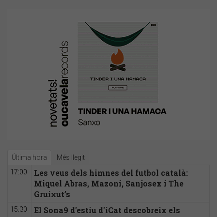
Última hora
Més llegit
Les veus dels himnes del futbol català:
17:00
Miquel Abras, Mazoni, Sanjosex i The
Gruixut’s
El Sona9 d'estiu d'iCat descobreix els
15:30