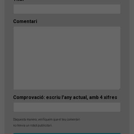
Comentari
Comprovació: escriu l'any actual, amb 4 xifres
D'aquesta manera, verifiquem que el teu comentari
no l'envia un robot publicitari.