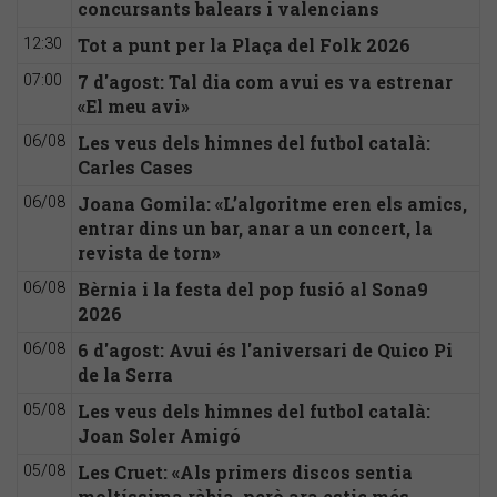
concursants balears i valencians
Tot a punt per la Plaça del Folk 2026
12:30
7 d'agost: Tal dia com avui es va estrenar
07:00
«El meu avi»
Les veus dels himnes del futbol català:
06/08
Carles Cases
Joana Gomila: «L’algoritme eren els amics,
06/08
entrar dins un bar, anar a un concert, la
revista de torn»
Bèrnia i la festa del pop fusió al Sona9
06/08
2026
6 d'agost: Avui és l'aniversari de Quico Pi
06/08
de la Serra
Les veus dels himnes del futbol català:
05/08
Joan Soler Amigó
Les Cruet: «Als primers discos sentia
05/08
moltíssima ràbia, però ara estic més