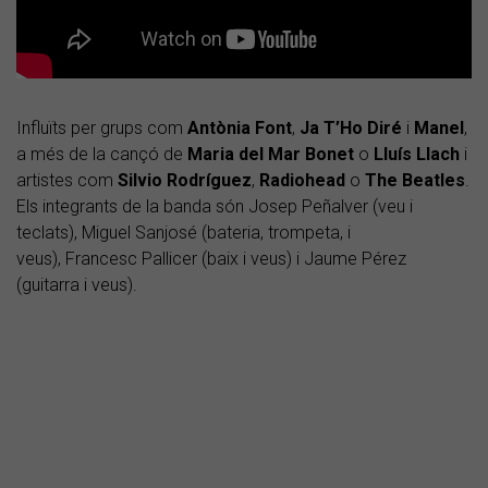
Influïts per grups com
Antònia Font
,
Ja T’Ho Diré
i
Manel
,
a més de la cançó de
Maria del Mar Bonet
o
Lluís Llach
i
artistes com
Silvio Rodríguez
,
Radiohead
o
The Beatles
.
Els integrants de la banda són Josep Peñalver (veu i
teclats), Miguel Sanjosé (bateria, trompeta, i
veus), Francesc Pallicer (baix i veus) i Jaume Pérez
(guitarra i veus).