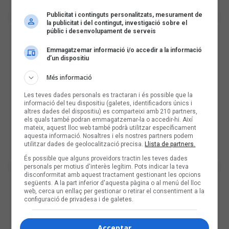
Publicitat i continguts personalitzats, mesurament de
la publicitat i del contingut, investigació sobre el
públic i desenvolupament de serveis
Emmagatzemar informació i/o accedir a la informació
d’un dispositiu
Més informació
Les teves dades personals es tractaran i és possible que la
informació del teu dispositiu (galetes, identificadors únics i
altres dades del dispositiu) es comparteixi amb 210 partners,
els quals també podran emmagatzemar-la o accedir-hi. Així
mateix, aquest lloc web també podrà utilitzar específicament
aquesta informació. Nosaltres i els nostres partners podem
utilitzar dades de geolocalització precisa.
Llista de partners.
És possible que alguns proveïdors tractin les teves dades
personals per motius d'interès legítim. Pots indicar la teva
disconformitat amb aquest tractament gestionant les opcions
següents. A la part inferior d'aquesta pàgina o al menú del lloc
web, cerca un enllaç per gestionar o retirar el consentiment a la
configuració de privadesa i de galetes.
Acceptar