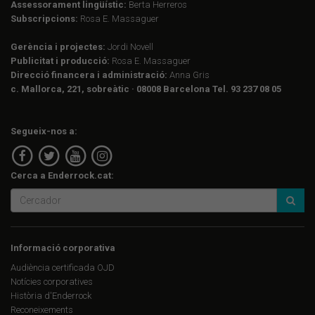
Assessorament lingüístic:
Berta Herreros
Subscripcions:
Rosa E. Massaguer
Gerència i projectes:
Jordi Novell
Publicitat i producció:
Rosa E. Massaguer
Direcció financera i administració:
Anna Gris
c. Mallorca, 221, sobreàtic · 08008 Barcelona Tel. 93 237 08 05
Segueix-nos a:
Cerca a Enderrock.cat:
Informació corporativa
Audiència certificada OJD
Notícies corporatives
Història d'Enderrock
Reconeixements