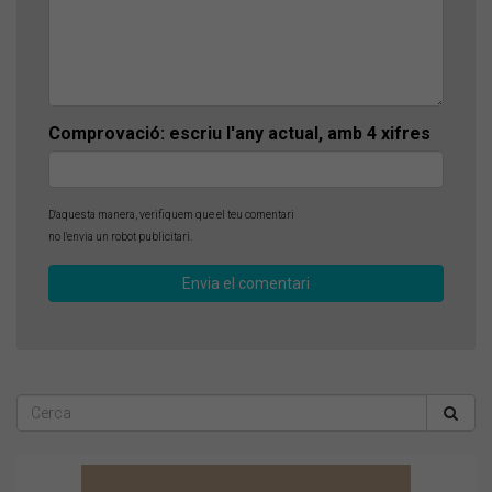
Comprovació: escriu l'any actual, amb 4 xifres
D'aquesta manera, verifiquem que el teu comentari
no l'envia un robot publicitari.