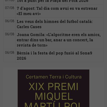
Tot a punt per la Plaça del Folk 2026
07/08
7 d'agost: Tal dia com avui es va estrenar
07/08
«El meu avi»
Les veus dels himnes del futbol català:
06/08
Carles Cases
Joana Gomila: «L’algoritme eren els amics,
06/08
entrar dins un bar, anar a un concert, la
revista de torn»
Bèrnia i la festa del pop fusió al Sona9
06/08
2026