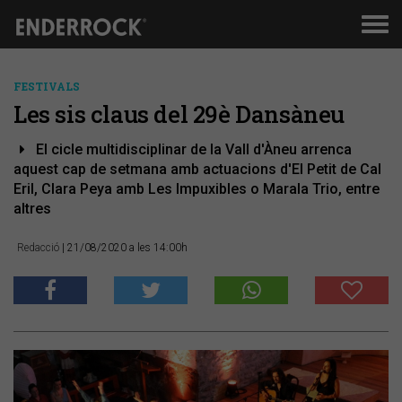
Men
de
nav
FESTIVALS
Les sis claus del 29è Dansàneu
El cicle multidisciplinar de la Vall d'Àneu arrenca
aquest cap de setmana amb actuacions d'El Petit de Cal
Eril, Clara Peya amb Les Impuxibles o Marala Trio, entre
altres
Redacció
| 21/08/2020 a les 14:00h