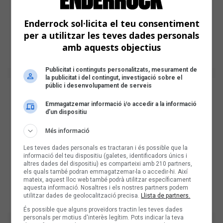
Enderrock sol·licita el teu consentiment
per a utilitzar les teves dades personals
amb aquests objectius
Publicitat i continguts personalitzats, mesurament de
la publicitat i del contingut, investigació sobre el
públic i desenvolupament de serveis
Emmagatzemar informació i/o accedir a la informació
d’un dispositiu
Més informació
Les teves dades personals es tractaran i és possible que la
informació del teu dispositiu (galetes, identificadors únics i
altres dades del dispositiu) es comparteixi amb 210 partners,
els quals també podran emmagatzemar-la o accedir-hi. Així
mateix, aquest lloc web també podrà utilitzar específicament
aquesta informació. Nosaltres i els nostres partners podem
utilitzar dades de geolocalització precisa.
Llista de partners.
És possible que alguns proveïdors tractin les teves dades
personals per motius d'interès legítim. Pots indicar la teva