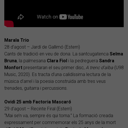
Marala Trio
28 d’agost – Jardí de Gallimó (Esterri)
Cants de tradició en veu de dona. La santcugatenca
Selma
Bruna
, la palmesana
Clara Fiol
i la pedreguera
Sandra
Monfort
presentaran el seu primer disc,
A trenc d’alba
(U98
Music, 2020). Es tracta d’una calidíssima lectura de la
música d’arrel i la poesia construïda amb tres veus
trenades, guitarra i percussions.
Ovidi 25 amb Factoria Mascaró
29 d’agost – Recinte Firal (Esterri)
“Mai se’n va, sempre és qui torna.” La formació creada
expressament per commemorar els 25 anys de la mort