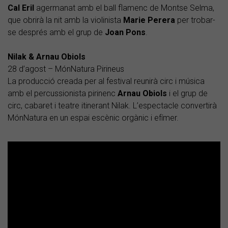
Cal Eril
agermanat amb el ball flamenc de Montse Selma,
que obrirà la nit amb la violinista
Marie Perera
per trobar-
se després amb el grup de
Joan Pons
.
Nilak & Arnau Obiols
28 d’agost – MónNatura Pirineus
La producció creada per al festival reunirà circ i música
amb el percussionista pirinenc
Arnau Obiols
i el grup de
circ, cabaret i teatre itinerant Nilak. L’espectacle convertirà
MónNatura en un espai escènic orgànic i efímer.