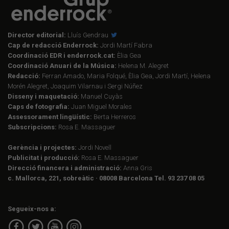
Director editorial:
Lluís Gendrau
Cap de redacció Enderrock:
Jordi Martí Fabra
Coordinació EDR i enderrock.cat:
Èlia Gea
Coordinació Anuari de la Música:
Helena M. Alegret
Redacció:
Ferran Amado, Maria Folqué, Èlia Gea, Jordi Martí, Helena
Morén Alegret, Joaquim Vilarnau i Sergi Núñez
Disseny i maquetació:
Manuel Cuyàs
Caps de fotografia:
Juan Miguel Morales
Assessorament lingüístic:
Berta Herreros
Subscripcions:
Rosa E. Massaguer
Gerència i projectes:
Jordi Novell
Publicitat i producció:
Rosa E. Massaguer
Direcció financera i administració:
Anna Gris
c. Mallorca, 221, sobreàtic · 08008 Barcelona Tel. 93 237 08 05
Segueix-nos a: