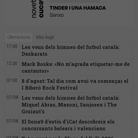
Última hora
Més llegit
Les veus dels himnes del futbol català:
17:00
Deskarats
Mark Boske: «No m’agrada etiquetar-me de
12:30
cantautor»
8 d'agost: Tal dia com avui va començar el
07:00
I Biberó Rock Festival
Les veus dels himnes del futbol català:
07/08
Miquel Abras, Mazoni, Sanjosex i The
Gruixut’s
El Sona9 d'estiu d'iCat descobreix els
07/08
concursants balears i valencians