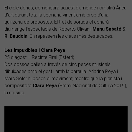
El cicle doncs, començarà aquest diumenge i omplirà Àneu
d'art durant tota la setmana vinent amb prop d'una
quinzena de propostes. El tret de sortida el donarà
diumenge l'espectacle de Roberto Olivan i
Manu Sabaté
&
R. Baudoin
. En repassem les claus més destacades:
Les Impuxibles i Clara Peya
25 d’agost – Recinte Firal (Esterri)
Dos cossos ballen a través de cinc peces musicals
dibuixades amb el gest i amb la paraula. Ariadna Peya i
Marc Soler hi posen el moviment, mentre que la pianista i
compositora
Clara Peya
(Premi Nacional de Cultura 2019),
la música.