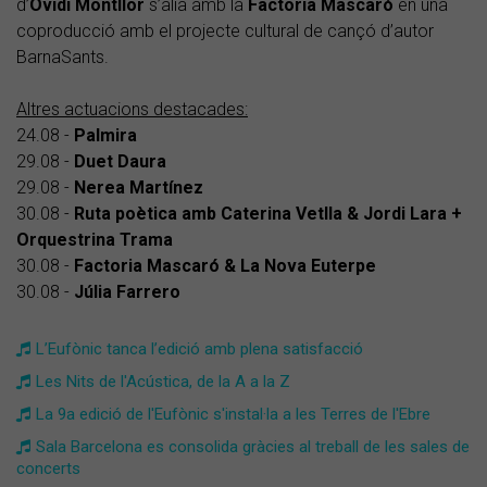
d’
Ovidi Montllor
s’alia amb la
Factoria Mascaró
en una
coproducció amb el projecte cultural de cançó d’autor
BarnaSants.
Altres actuacions destacades:
24.08 -
Palmira
29.08 -
Duet Daura
29.08 -
Nerea Martínez
30.08 -
Ruta poètica amb Caterina Vetlla & Jordi Lara +
Orquestrina Trama
30.08 -
Factoria Mascaró & La Nova Euterpe
30.08 -
Júlia Farrero
​L’Eufònic tanca l’edició amb plena satisfacció
Les Nits de l'Acústica, de la A a la Z
La 9a edició de l'Eufònic s'instal·la a les Terres de l'Ebre
Sala Barcelona es consolida gràcies al treball de les sales de
concerts