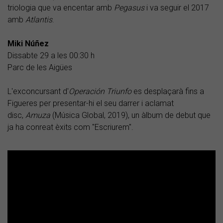
triologia que va encentar amb
Pegasus
i va seguir el 2017
amb
Atlantis
.
Miki Núñez
Dissabte 29 a les 00:30 h
Parc de les Aigües
L'exconcursant d'
Operación Triunfo
es desplaçarà fins a
Figueres per presentar-hi el seu darrer i aclamat
disc,
Amuza
(Música Global, 2019), un àlbum de debut que
ja ha conreat èxits com "Escriurem".