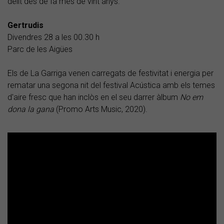
delit des de fa més de vint anys.
Gertrudis
Divendres 28 a les 00.30 h
Parc de les Aigües
Els de La Garriga venen carregats de festivitat i energia per
rematar una segona nit del festival Acústica amb els temes
d'aire fresc que han inclòs en el seu darrer àlbum
No em
dona la gana
(Promo Arts Music, 2020).