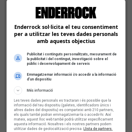
Enderrock sol·licita el teu consentiment
per a utilitzar les teves dades personals
amb aquests objectius
Publicitat i continguts personalitzats, mesurament de
la publicitat i del contingut, investigació sobre el
Comprovació: escriu l'any actual, amb 4 xifres
públic i desenvolupament de serveis
Emmagatzemar informació i/o accedir a la informació
d’un dispositiu
D'aquesta manera, verifiquem que el teu comentari
Més informació
no l'envia un robot publicitari.
Les teves dades personals es tractaran i és possible que la
informació del teu dispositiu (galetes, identificadors únics i
altres dades del dispositiu) es comparteixi amb 210 partners,
els quals també podran emmagatzemar-la o accedir-hi. Així
mateix, aquest lloc web també podrà utilitzar específicament
aquesta informació. Nosaltres i els nostres partners podem
utilitzar dades de geolocalització precisa.
Llista de partners.