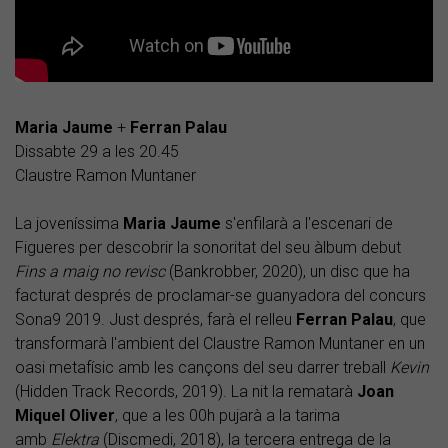
Maria Jaume
+
Ferran Palau
Dissabte 29 a les 20.45
Claustre Ramon Muntaner
La joveníssima
Maria Jaume
s'enfilarà a l'escenari de
Figueres per descobrir la sonoritat del seu àlbum debut
Fins a maig no revisc
(Bankrobber, 2020), un disc que ha
facturat després de proclamar-se guanyadora del concurs
Sona9 2019. Just després, farà el relleu
Ferran Palau
, que
transformarà l'ambient del Claustre Ramon Muntaner en un
oasi metafísic amb les cançons del seu darrer treball
Kevin
(Hidden Track Records, 2019). La nit la rematarà
Joan
Miquel Oliver
, que a les 00h pujarà a la tarima
amb
Elektra
(Discmedi, 2018), la tercera entrega de la