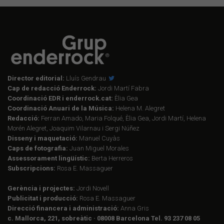
Director editorial:
Lluís Gendrau
Cap de redacció Enderrock:
Jordi Martí Fabra
Coordinació EDR i enderrock.cat:
Èlia Gea
Coordinació Anuari de la Música:
Helena M. Alegret
Redacció:
Ferran Amado, Maria Folqué, Èlia Gea, Jordi Martí, Helena
Morén Alegret, Joaquim Vilarnau i Sergi Núñez
Disseny i maquetació:
Manuel Cuyàs
Caps de fotografia:
Juan Miguel Morales
Assessorament lingüístic:
Berta Herreros
Subscripcions:
Rosa E. Massaguer
Gerència i projectes:
Jordi Novell
Publicitat i producció:
Rosa E. Massaguer
Direcció financera i administració:
Anna Gris
c. Mallorca, 221, sobreàtic · 08008 Barcelona Tel. 93 237 08 05