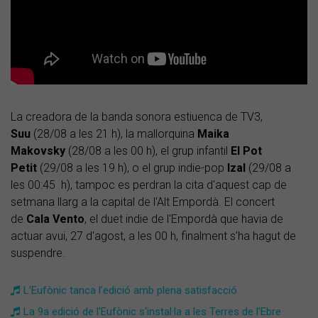
La creadora de la banda sonora estiuenca de TV3,
Suu
(28/08 a les 21 h), la mallorquina
Maika
Makovsky
(28/08 a les 00 h), el grup infantil
El Pot
Petit
(29/08 a les 19 h), o el grup indie-pop
Izal
(29/08 a
les 00:45 h), tampoc es perdran la cita d'aquest cap de
setmana llarg a la capital de l'Alt Empordà. El concert
de
Cala Vento
, el duet indie de l'Empordà que havia de
actuar avui, 27 d'agost, a les 00 h, finalment s'ha hagut de
suspendre.
​L’Eufònic tanca l’edició amb plena satisfacció
La 9a edició de l'Eufònic s'instal·la a les Terres de l'Ebre