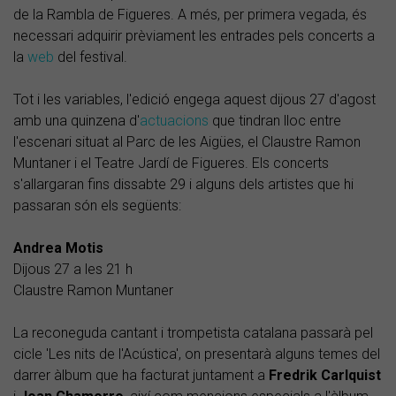
de la Rambla de Figueres. A més, per primera vegada, és
necessari adquirir prèviament les entrades pels concerts a
la
web
del festival.
Tot i les variables, l'edició engega aquest dijous 27 d'agost
amb una quinzena d'
actuacions
que tindran lloc entre
l'escenari situat al Parc de les Aigües, el Claustre Ramon
Muntaner i el Teatre Jardí de Figueres. Els concerts
s'allargaran fins dissabte 29 i alguns dels artistes que hi
passaran són els següents:
Andrea Motis
Dijous 27 a les 21 h
Claustre Ramon Muntaner
La reconeguda cantant i trompetista catalana passarà pel
cicle 'Les nits de l'Acústica', on presentarà alguns temes del
darrer àlbum que ha facturat juntament a
Fredrik Carlquist