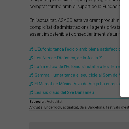
comptat també amb el suport de la Fundació SG
En l'actualitat, ASACC està valorant produir inicia
complicitat d'administracions i agents privats– me
essent insostenible i conseqüentment s'aturin le
​L’Eufònic tanca l’edició amb plena satisfacció
Les Nits de l'Acústica, de la A a la Z
La 9a edició de l'Eufònic s'instal·la a les Terres de 
Gemma Humet tanca el seu cicle al Som de Mar
El Mercat de Música Viva de Vic ja ha enregistrat 
Les sis claus del 29è Dansàneu
Especial:
Actualitat
Arxivat a:
Enderrock
,
actualitat
,
Sala Barcelona
,
festivals d'es