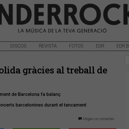
DISCOS
REVISTA
FOTOS
EDR
EDR 
lida gràcies al treball de
tament de Barcelona fa balanç
concerts barcelonines durant el tancament
Afegeix un comentari