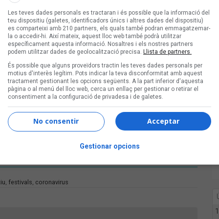
AE i Free Damm.
Les teves dades personals es tractaran i és possible que la informació del
teu dispositiu (galetes, identificadors únics i altres dades del dispositiu)
es comparteixi amb 210 partners, els quals també podran emmagatzemar-
tives similars arreu del país –amb la
la o accedir-hi. Així mateix, aquest lloc web també podrà utilitzar
específicament aquesta informació. Nosaltres i els nostres partners
ntre la situació de les sales segueixi
podem utilitzar dades de geolocalització precisa.
Llista de partners.
s programacions de concerts.
És possible que alguns proveïdors tractin les teves dades personals per
motius d'interès legítim. Pots indicar la teva disconformitat amb aquest
tractament gestionant les opcions següents. A la part inferior d'aquesta
pàgina o al menú del lloc web, cerca un enllaç per gestionar o retirar el
consentiment a la configuració de privadesa i de galetes.
l'Ebre
No consentir
Acceptar
gran part de les actuacions
Gestionar opcions
tiu
,
festivals
,
coronavirus
1