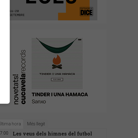
Última hora
Més llegit
Les veus dels himnes del futbol
7:00