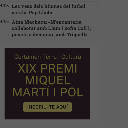
Les veus dels himnes del futbol
4/08
català: Pep Lladó
Aina Machuca: «M'encantaria
4/08
col·laborar amb Llum i Sofia Coll i,
posats a demanar, amb Triquell»