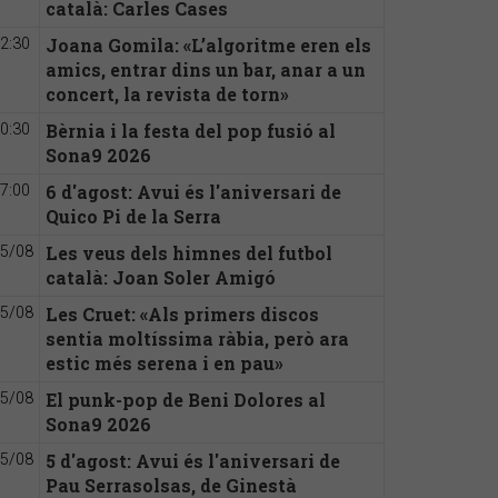
català: Carles Cases
Joana Gomila: «L’algoritme eren els
2:30
amics, entrar dins un bar, anar a un
concert, la revista de torn»
Bèrnia i la festa del pop fusió al
0:30
Sona9 2026
6 d'agost: Avui és l'aniversari de
7:00
Quico Pi de la Serra
Les veus dels himnes del futbol
5/08
català: Joan Soler Amigó
Les Cruet: «Als primers discos
5/08
sentia moltíssima ràbia, però ara
estic més serena i en pau»
El punk-pop de Beni Dolores al
5/08
Sona9 2026
5 d'agost: Avui és l'aniversari de
5/08
Pau Serrasolsas, de Ginestà