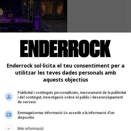
Enderrock sol·licita el teu consentiment per a
utilitzar les teves dades personals amb
aquests objectius
Publicitat i continguts personalitzats, mesurament de la publicitat
i del contingut, investigació sobre el públic i desenvolupament
 programació ha comptat bàsicament
de serveis
e han abarcat una gran varietat de
Emmagatzemar informació i/o accedir a la informació d’un
aven programant les poques sales
dispositiu
el Castell de Montjuïc com un espai a
Més informació
sica amb regularitat. Sala Barcelona ha