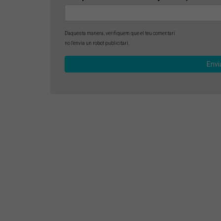
D'aquesta manera, verifiquem que el teu comentari
no l'envia un robot publicitari.