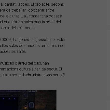
a, paritat i accés. El projecte, segons
a de treballar i cooperar entre
s de la ciutat. L'ajuntament ha posat a
al que així les sales puguin sortir del
 social dels ciutadans.
0.000 €, ha generat ingressos per valor
elles sales de concerts amb més risc,
aquestes sales.
sicals d'arreu del país, han
ramacions culturals han de seguir. El
da a la resta d'administracions perquè