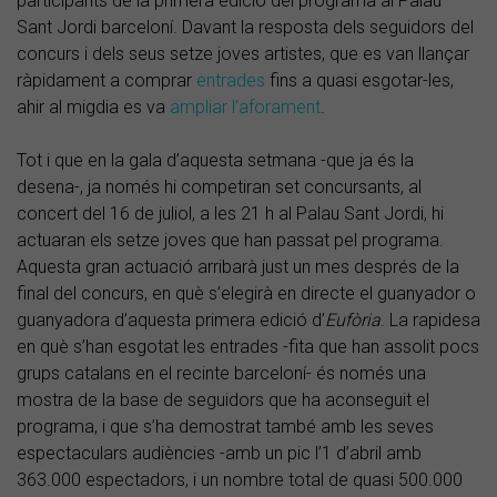
participants de la primera edició del programa al Palau
Sant Jordi barceloní. Davant la resposta dels seguidors del
concurs i dels seus setze joves artistes, que es van llançar
ràpidament a comprar
entrades
fins a quasi esgotar-les,
ahir al migdia es va
ampliar l’aforament
.
Tot i que en la gala d’aquesta setmana -que ja és la
desena-, ja només hi competiran set concursants, al
concert del 16 de juliol, a les 21 h al Palau Sant Jordi, hi
actuaran els setze joves que han passat pel programa.
Aquesta gran actuació arribarà just un mes després de la
final del concurs, en què s’elegirà en directe el guanyador o
guanyadora d’aquesta primera edició d’
Eufòria
. La rapidesa
en què s’han esgotat les entrades -fita que han assolit pocs
grups catalans en el recinte barceloní- és només una
mostra de la base de seguidors que ha aconseguit el
programa, i que s’ha demostrat també amb les seves
espectaculars audiències -amb un pic l’1 d’abril amb
363.000 espectadors, i un nombre total de quasi 500.000