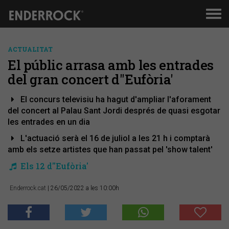
Men
de
nav
ACTUALITAT
El públic arrasa amb les entrades
del gran concert d''Eufòria'
El concurs televisiu ha hagut d'ampliar l'aforament
del concert al Palau Sant Jordi després de quasi esgotar
les entrades en un dia
L'actuació serà el 16 de juliol a les 21 h i comptarà
amb els setze artistes que han passat pel 'show talent'
Els 12 d''Eufòria'
Enderrock.cat
| 26/05/2022 a les 10:00h