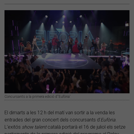
Concursants a la primera edició d''Eufòria'
El dimarts a les 12 h del matí van sortir a la venda les
entrades del gran concert dels concursants d’
Eufòria
.
L’exitós
show talent
català portarà el 16 de juliol els setze