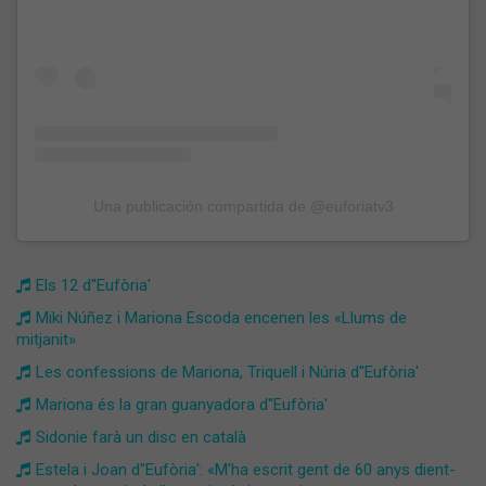
Una publicación compartida de @euforiatv3
Els 12 d''Eufòria'
Miki Núñez i Mariona Escoda encenen les «Llums de
mitjanit»
Les confessions de Mariona, Triquell i Núria d''Eufòria'
Mariona és la gran guanyadora d''Eufòria'
Sidonie farà un disc en català
Estela i Joan d''Eufòria': «M'ha escrit gent de 60 anys dient-