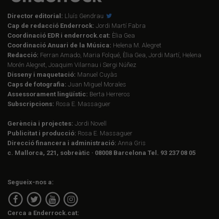
Director editorial:
Lluís Gendrau
Cap de redacció Enderrock:
Jordi Martí Fabra
Coordinació EDR i enderrock.cat:
Èlia Gea
Coordinació Anuari de la Música:
Helena M. Alegret
Redacció:
Ferran Amado, Maria Folqué, Èlia Gea, Jordi Martí, Helena
Morén Alegret, Joaquim Vilarnau i Sergi Núñez
Disseny i maquetació:
Manuel Cuyàs
Caps de fotografia:
Juan Miguel Morales
Assessorament lingüístic:
Berta Herreros
Subscripcions:
Rosa E. Massaguer
Gerència i projectes:
Jordi Novell
Publicitat i producció:
Rosa E. Massaguer
Direcció financera i administració:
Anna Gris
c. Mallorca, 221, sobreàtic · 08008 Barcelona Tel. 93 237 08 05
Segueix-nos a:
Cerca a Enderrock.cat: