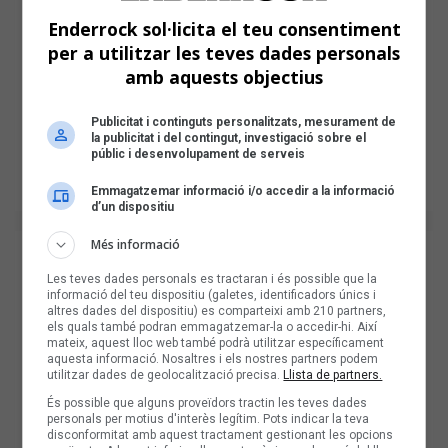
Enderrock sol·licita el teu consentiment
per a utilitzar les teves dades personals
amb aquests objectius
Publicitat i continguts personalitzats, mesurament de
la publicitat i del contingut, investigació sobre el
públic i desenvolupament de serveis
Emmagatzemar informació i/o accedir a la informació
d’un dispositiu
Més informació
Les teves dades personals es tractaran i és possible que la
informació del teu dispositiu (galetes, identificadors únics i
altres dades del dispositiu) es comparteixi amb 210 partners,
els quals també podran emmagatzemar-la o accedir-hi. Així
mateix, aquest lloc web també podrà utilitzar específicament
aquesta informació. Nosaltres i els nostres partners podem
utilitzar dades de geolocalització precisa.
Llista de partners.
És possible que alguns proveïdors tractin les teves dades
personals per motius d'interès legítim. Pots indicar la teva
disconformitat amb aquest tractament gestionant les opcions