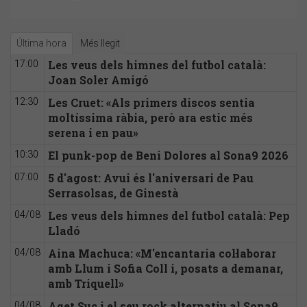
Última hora
Més llegit
Les veus dels himnes del futbol català:
17:00
Joan Soler Amigó
Les Cruet: «Als primers discos sentia
12:30
moltíssima ràbia, però ara estic més
serena i en pau»
El punk-pop de Beni Dolores al Sona9 2026
10:30
5 d'agost: Avui és l'aniversari de Pau
07:00
Serrasolsas, de Ginestà
Les veus dels himnes del futbol català: Pep
04/08
Lladó
Aina Machuca: «M'encantaria col·laborar
04/08
amb Llum i Sofia Coll i, posats a demanar,
amb Triquell»
Aqet Suc i el seu rock alternatiu al Sona9
04/08