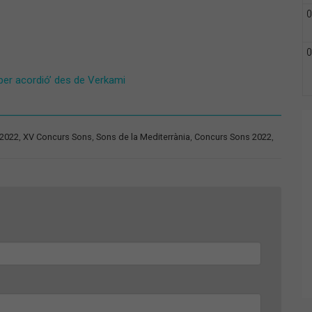
0
0
er acordió’ des de Verkami
 2022
,
XV Concurs Sons
,
Sons de la Mediterrània
,
Concurs Sons 2022
,