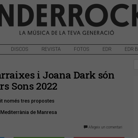
DISCOS
REVISTA
FOTOS
EDR
EDR 
rraixes i Joana Dark són
urs Sons 2022
llit només tres propostes
ra Mediterrània de Manresa
Afegeix un comentari