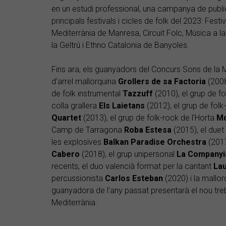
en un estudi professional, una campanya de publici
principals festivals i cicles de folk del 2023: Festi
Mediterrània de Manresa, Circuit Folc, Música a la
la Geltrú i Ethno Catalonia de Banyoles.
Fins ara, els guanyadors del Concurs Sons de la M
d'arrel mallorquina
Grollers de sa Factoria
(2008
de folk instrumental
Tazzuff
(2010), el grup de fo
colla grallera
Els Laietans
(2012), el grup de folk
Quartet
(2013), el grup de folk-rock de l'Horta
M
Camp de Tarragona
Roba Estesa
(2015), el duet
les explosives
Balkan Paradise Orchestra
(2017
Cabero
(2018), el grup unipersonal
La Companyi
recents, el duo valencià format per la cantant
Lau
percussionista
Carlos Esteban
(2020) i la mallo
guanyadora de l’any passat presentarà el nou treba
Mediterrània.