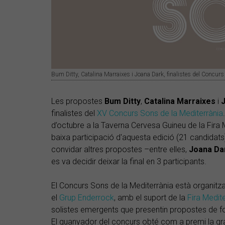
Bum Ditty, Catalina Marraixes i Joana Dark, finalistes del Concu
Les propostes
Bum Ditty
,
Catalina Marraixes
i
finalistes del
XV Concurs Sons de la Mediterrània
d’octubre a la Taverna Cervesa Guineu de la Fira
baixa participació d'aquesta edició (21 candidats)
convidar altres propostes –entre elles,
Joana Da
es va decidir deixar la final en 3 participants.
El Concurs Sons de la Mediterrània està organitz
el
Grup Enderrock
, amb el suport de la
Fira Medit
solistes emergents que presentin propostes de fol
El guanyador del concurs obté com a premi la gr