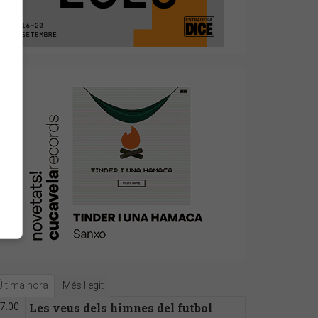
Última hora
Més llegit
Les veus dels himnes del futbol
7:00