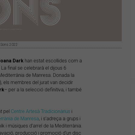
rs Sons 2022
Joana Dark
han estat escollides com a
. La final se celebrarà el dijous 6
 Mediterrània de Manresa. Donada la
, els membres del jurat van decidir
rk
– per a la selecció definitiva, i també
at pel
Centre Artesà Tradicionàrius
i
errània de Manresa
, i s’adreça a grups i
k i músiques d’arrel de la Mediterrània.
avació, producció i promoció d'un disc