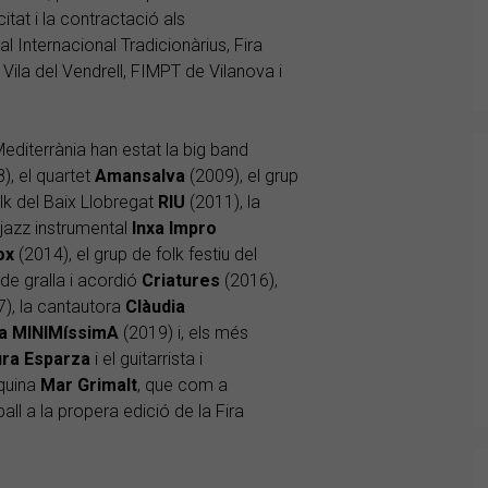
tat i la contractació als
val Internacional Tradicionàrius, Fira
 Vila del Vendrell, FIMPT de Vilanova i
editerrània han estat la big band
), el quartet
Amansalva
(2009), el grup
lk del Baix Llobregat
RIU
(2011), la
-jazz instrumental
Inxa Impro
ox
(2014), el grup de folk festiu del
 de gralla i acordió
Criatures
(2016),
), la cantautora
Clàudia
a MINIMíssimA
(2019) i, els més
ra Esparza
i el guitarrista i
rquina
Mar Grimalt
, que com a
ll a la propera edició de la Fira