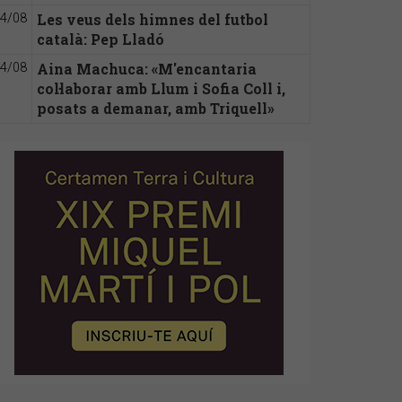
Les veus dels himnes del futbol
4/08
català: Pep Lladó
Aina Machuca: «M'encantaria
4/08
col·laborar amb Llum i Sofia Coll i,
posats a demanar, amb Triquell»