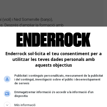
violí) i Ned Somerville (banjo),
xes. Després d’ampliar la formació amb
til, que tradicionalment s’interpreta
Enderrock sol·licita el teu consentiment per a
 nascut a Alzira que combina els sons
utilitzar les teves dades personals amb
 de la rondalla valenciana,
aquests objectius
s primeres cançons les van reunir al
Publicitat i continguts personalitzats, mesurament de la publicitat
i del contingut, investigació sobre el públic i desenvolupament
de serveis
Emmagatzemar informació i/o accedir a la informació d’un
dispositiu
Més informació