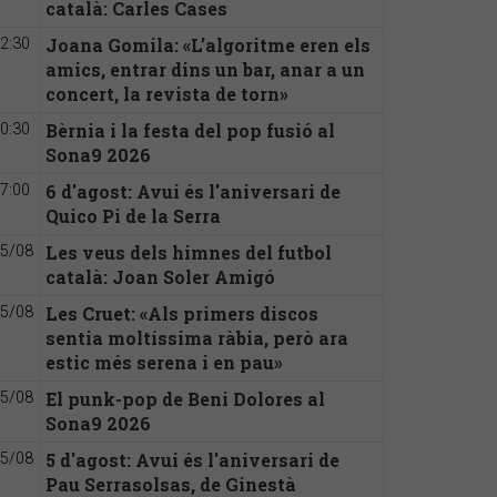
català: Carles Cases
Joana Gomila: «L’algoritme eren els
2:30
amics, entrar dins un bar, anar a un
concert, la revista de torn»
Bèrnia i la festa del pop fusió al
0:30
Sona9 2026
6 d'agost: Avui és l'aniversari de
7:00
Quico Pi de la Serra
Les veus dels himnes del futbol
5/08
català: Joan Soler Amigó
Les Cruet: «Als primers discos
5/08
sentia moltíssima ràbia, però ara
estic més serena i en pau»
El punk-pop de Beni Dolores al
5/08
Sona9 2026
5 d'agost: Avui és l'aniversari de
5/08
Pau Serrasolsas, de Ginestà