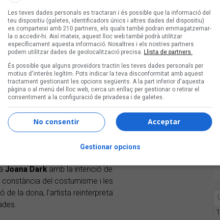
Les teves dades personals es tractaran i és possible que la informació del
teu dispositiu (galetes, identificadors únics i altres dades del dispositiu)
es comparteixi amb 210 partners, els quals també podran emmagatzemar-
la o accedir-hi. Així mateix, aquest lloc web també podrà utilitzar
específicament aquesta informació. Nosaltres i els nostres partners
podem utilitzar dades de geolocalització precisa.
Llista de partners.
És possible que alguns proveïdors tractin les teves dades personals per
motius d'interès legítim. Pots indicar la teva disconformitat amb aquest
tractament gestionant les opcions següents. A la part inferior d'aquesta
pàgina o al menú del lloc web, cerca un enllaç per gestionar o retirar el
consentiment a la configuració de privadesa i de galetes.
No consentir
Acceptar
Gestionar opcions
 a
Joana Dark
amb la intenció de
r constància del costumisme i les
 de la dona, l’artista reinterpreta
ades.
1