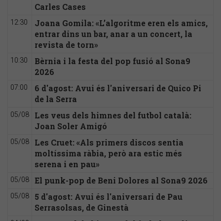
Carles Cases
Joana Gomila: «L’algoritme eren els amics,
12:30
entrar dins un bar, anar a un concert, la
revista de torn»
Bèrnia i la festa del pop fusió al Sona9
10:30
2026
6 d'agost: Avui és l'aniversari de Quico Pi
07:00
de la Serra
Les veus dels himnes del futbol català:
05/08
Joan Soler Amigó
Les Cruet: «Als primers discos sentia
05/08
moltíssima ràbia, però ara estic més
serena i en pau»
El punk-pop de Beni Dolores al Sona9 2026
05/08
5 d'agost: Avui és l'aniversari de Pau
05/08
Serrasolsas, de Ginestà