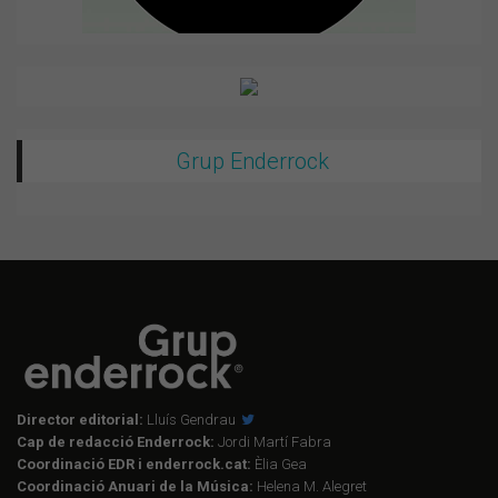
Grup Enderrock
Director editorial:
Lluís Gendrau
Cap de redacció Enderrock:
Jordi Martí Fabra
Coordinació EDR i enderrock.cat:
Èlia Gea
Coordinació Anuari de la Música:
Helena M. Alegret