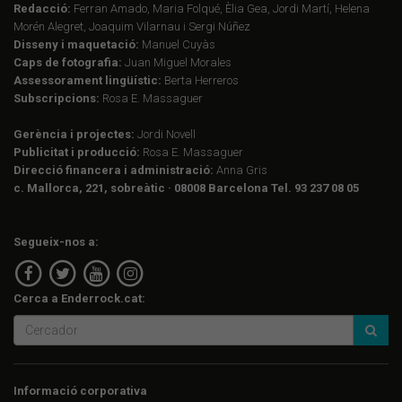
Redacció:
Ferran Amado, Maria Folqué, Èlia Gea, Jordi Martí, Helena
Morén Alegret, Joaquim Vilarnau i Sergi Núñez
Disseny i maquetació:
Manuel Cuyàs
Caps de fotografia:
Juan Miguel Morales
Assessorament lingüístic:
Berta Herreros
Subscripcions:
Rosa E. Massaguer
Gerència i projectes:
Jordi Novell
Publicitat i producció:
Rosa E. Massaguer
Direcció financera i administració:
Anna Gris
c. Mallorca, 221, sobreàtic · 08008 Barcelona Tel. 93 237 08 05
Segueix-nos a:
Cerca a Enderrock.cat:
Informació corporativa