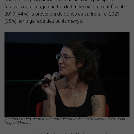
festivals catalans, ja que tot i la tendència creixent fins al
2019 (44%), la presència de dones es va frenar el 2021
(35%), amb gairebé deu punts menys.
Cristina Madrid, gestora cultural i directora de Les Resilients Foto: Juan
Miguel Morales