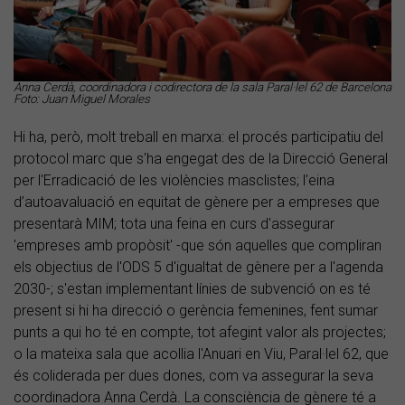
Anna Cerdà, coordinadora i codirectora de la sala Paral·lel 62 de Barcelona
Foto: Juan Miguel Morales
Hi ha, però, molt treball en marxa: el procés participatiu del
protocol marc que s'ha engegat des de la Direcció General
per l'Erradicació de les violències masclistes; l'eina
d’autoavaluació en equitat de gènere per a empreses que
presentarà MIM; tota una feina en curs d'assegurar
'empreses amb propòsit' -que són aquelles que compliran
els objectius de l'ODS 5 d'igualtat de gènere per a l'agenda
2030-; s'estan implementant línies de subvenció on es té
present si hi ha direcció o gerència femenines, fent sumar
punts a qui ho té en compte, tot afegint valor als projectes;
o la mateixa sala que acollia l'Anuari en Viu, Paral·lel 62, que
és coliderada per dues dones, com va assegurar la seva
coordinadora Anna Cerdà. La consciència de gènere té a