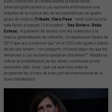
A peu d’escenari, la Cristina Madrid ja havia narrat
cinematogràficament a
Les resilients
el feminisme a la
indústria de la música des de les experiències de quatre
grups de música (
Tribade
,
Clara Peya
—amb
sold out
a la
sala Apolo el passat 13 d'octubre—,
Sey Sisters
i
Roba
Estesa
). Hi parlaven de temes com les violències o la
manca generalitzada de referents, i hi repassaven dades de
2019 que ara comprova que “en el 2022 són iguals o pitjors
de les que teníem. I em pregunto: Hi haurà algun dia que les
denúncies a
Les resilients
quedaran obsoletes?”. Madrid va
criticar la invisibilització de les dones continuada en els
escenaris, dalt i sota, i que cal anar més enllà de
programar-les el mes de març pel dia internacional de la
dona treballadora.