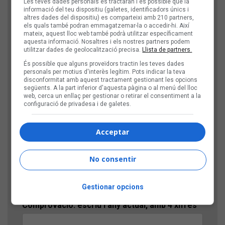
Les teves dades personals es tractaran i és possible que la
Nom
informació del teu dispositiu (galetes, identificadors únics i
altres dades del dispositiu) es comparteixi amb 210 partners,
els quals també podran emmagatzemar-la o accedir-hi. Així
mateix, aquest lloc web també podrà utilitzar específicament
Títol
aquesta informació. Nosaltres i els nostres partners podem
utilitzar dades de geolocalització precisa.
Llista de partners.
És possible que alguns proveïdors tractin les teves dades
personals per motius d'interès legítim. Pots indicar la teva
Comentari
disconformitat amb aquest tractament gestionant les opcions
següents. A la part inferior d'aquesta pàgina o al menú del lloc
web, cerca un enllaç per gestionar o retirar el consentiment a la
configuració de privadesa i de galetes.
Acceptar
No consentir
Gestionar opcions
Comprovació: escriu l'any actual, amb 4 xifres