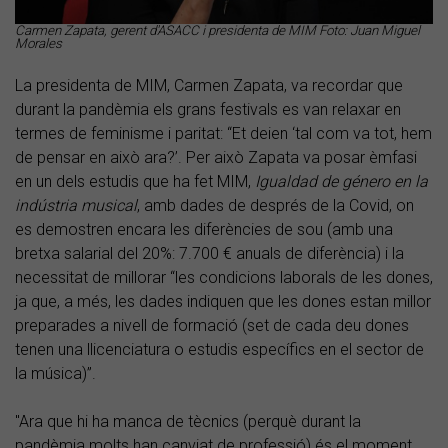
Carmen Zapata, gerent d'ASACC i presidenta de MIM Foto: Juan Miguel
Morales
La presidenta de MIM, Carmen Zapata, va recordar que
durant la pandèmia els grans festivals es van relaxar en
termes de feminisme i paritat: “Et deien ‘tal com va tot, hem
de pensar en això ara?’. Per això Zapata va posar èmfasi
en un dels estudis que ha fet MIM,
Igualdad de género en la
indústria musical
, amb dades de després de la Covid, on
es demostren encara les diferències de sou (amb una
bretxa salarial del 20%: 7.700 € anuals de diferència) i la
necessitat de millorar “les condicions laborals de les dones,
ja que, a més, les dades indiquen que les dones estan millor
preparades a nivell de formació (set de cada deu dones
tenen una llicenciatura o estudis específics en el sector de
la música)”.
"Ara que hi ha manca de tècnics (perquè durant la
pandèmia molts han canviat de professió) és el moment