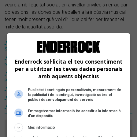
veure amb l'equitat social, en anivellar privilegis i erradicar
opressions; les dones que treballen a la indústria musical
tenen molt present què vol dir i què cal fer per trencar el
mite de la igualtat assolida.
Arrenca el primer Fonograma amb Roba Estesa, Aiala i
Scorpio, entre altres
Metz Records: «Volem crear el nostre propi panorama i
Enderrock sol·licita el teu consentiment
redirigir el circuit musical cap a nosaltres»
per a utilitzar les teves dades personals
Plantejament, nus i desenllaç de la contractació
amb aquests objectius
postpandèmia
La cultura com a dret
Publicitat i continguts personalitzats, mesurament de
la publicitat i del contingut, investigació sobre el
Per una música més sostenible després de la pandèmia
públic i desenvolupament de serveis
Arriba L'Anuari en Viu: el debat del sector musical
Emmagatzemar informació i/o accedir a la informació
d’un dispositiu
Més informació
FES EL TEU COMENTARI