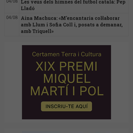
Les veus dels himnes del futbol català: Pep
04/08
Lladó
Aina Machuca: «M'encantaria col·laborar
04/08
amb Llum i Sofia Coll i, posats a demanar,
amb Triquell»