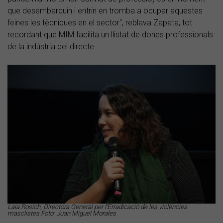
que desembarquin i entrin en tromba a ocupar aquestes
feines les tècniques en el sector", reblava Zapata, tot
recordant que MIM facilita un llistat de dones professionals
de la indústria del directe
Laia Rosich, Directora General per l'Erradicació de les violències
masclistes Foto: Juan Miguel Morales