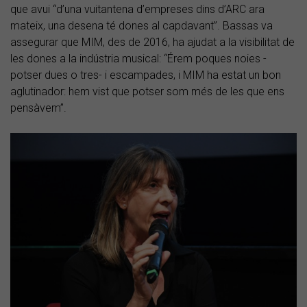
que avui “d’una vuitantena d’empreses dins d’ARC ara
mateix, una desena té dones al capdavant”. Bassas va
assegurar que MIM, des de 2016, ha ajudat a la visibilitat de
les dones a la indústria musical: “Érem poques noies -
potser dues o tres- i escampades, i MIM ha estat un bon
aglutinador: hem vist que potser som més de les que ens
pensàvem”.